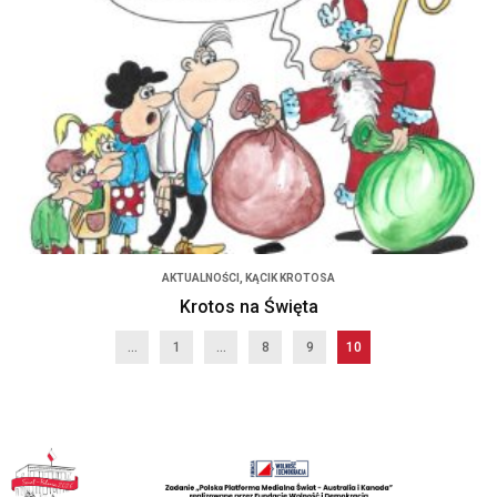
AKTUALNOŚCI
,
KĄCIK KROTOSA
Krotos na Święta
...
1
…
8
9
10