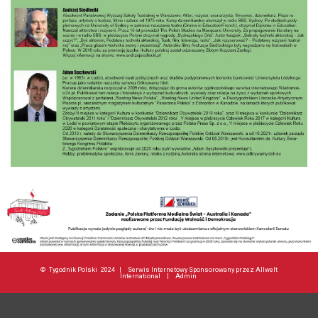
©
Tygodnik Polski
2024 |
Serwis Internetowy Sponsorowany przez Allwelt
International
|
Admin