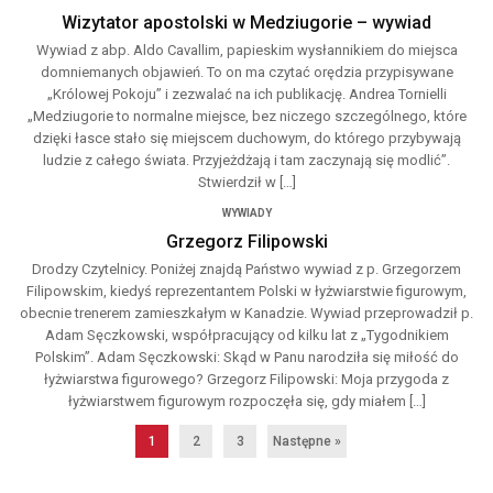
Wizytator apostolski w Medziugorie – wywiad
Wywiad z abp. Aldo Cavallim, papieskim wysłannikiem do miejsca
domniemanych objawień. To on ma czytać orędzia przypisywane
„Królowej Pokoju” i zezwalać na ich publikację. Andrea Tornielli
„Medziugorie to normalne miejsce, bez niczego szczególnego, które
dzięki łasce stało się miejscem duchowym, do którego przybywają
ludzie z całego świata. Przyjeżdżają i tam zaczynają się modlić”.
Stwierdził w […]
WYWIADY
Grzegorz Filipowski
Drodzy Czytelnicy. Poniżej znajdą Państwo wywiad z p. Grzegorzem
Filipowskim, kiedyś reprezentantem Polski w łyżwiarstwie figurowym,
obecnie trenerem zamieszkałym w Kanadzie. Wywiad przeprowadził p.
Adam Sęczkowski, współpracujący od kilku lat z „Tygodnikiem
Polskim”. Adam Sęczkowski: Skąd w Panu narodziła się miłość do
łyżwiarstwa figurowego? Grzegorz Filipowski: Moja przygoda z
łyżwiarstwem figurowym rozpoczęła się, gdy miałem […]
1
2
3
Następne »