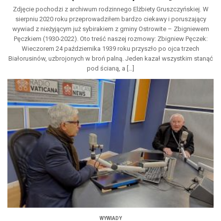
Zdjęcie pochodzi z archiwum rodzinnego Elżbiety Gruszczyńskiej. W
sierpniu 2020 roku przeprowadziłem bardzo ciekawy i poruszający
wywiad z nieżyjącym już sybirakiem z gminy Ostrowite – Zbigniewem
Pęczkiem (1930-2022). Oto treść naszej rozmowy: Zbigniew Pęczek:
Wieczorem 24 października 1939 roku przyszło po ojca trzech
Białorusinów, uzbrojonych w broń palną. Jeden kazał wszystkim stanąć
pod ścianą, a […]
WYWIADY