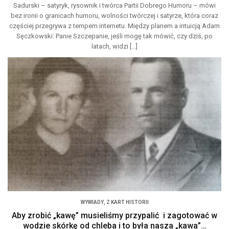
Sadurski – satyryk, rysownik i twórca Partii Dobrego Humoru – mówi
bez ironii o granicach humoru, wolności twórczej i satyrze, która coraz
częściej przegrywa z tempem internetu. Między planem a intuicją Adam
Sęczkowski: Panie Szczepanie, jeśli mogę tak mówić, czy dziś, po
latach, widzi […]
WYWIADY
,
Z KART HISTORII
Aby zrobić „kawę” musieliśmy przypalić i zagotować w
wodzie skórkę od chleba i to była nasza „kawa”…