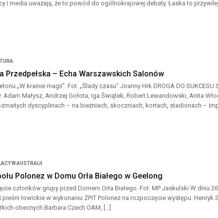
ycy i media uważają, że to powód do ogólnokrajowej debaty. Łaska to przywilej
LTURA
a Przedpełska – Echa Warszawskich Salonów
elietonu „W krainie magii”. Fot. „Ślady czasu” Joanny Hrk DROGA DO SUKCESU 
. Adam Małysz, Andrzej Gołota, Iga Świątek, Robert Lewandowski, Anita Wło
ozmaitych dyscyplinach – na bieżniach, skoczniach, kortach, stadionach – im
ACY W AUSTRALII
ołu Polonez w Domu Orła Białego w Geelong
cie członków grupy przed Domem Orła Białego. Fot. MP Jaskulski W dniu 26 
i pieśni łowickie w wykonaniu ZPiT Polonez na rozpoczęcie występu. Henryk 
tkich obecnych Barbara Czech OAM, […]