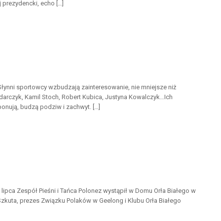
 prezydencki, echo […]
Słynni sportowcy wzbudzają zainteresowanie, nie mniejsze niż
darczyk, Kamil Stoch, Robert Kubica, Justyna Kowalczyk…Ich
ponują, budzą podziw i zachwyt. […]
lipca Zespół Pieśni i Tańca Polonez wystąpił w Domu Orła Białego w
Szkuta, prezes Związku Polaków w Geelong i Klubu Orła Białego