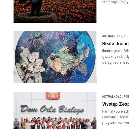
stadiony? Polit
AKTUALNOŚCI
,
KU
Beata Joann
Ilustracja do f
gwiazdy estrady
osiągnięcia w r
AKTUALNOŚCI
,
POL
Występ Zesp
Pamiątkowe zdję
Geelong. Tańce 
przywitał wszys