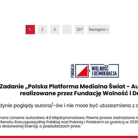
1
2
3
…
207
Następne »