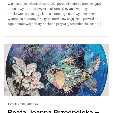
w uniesionych dłoniach pałeczki, przed nim kibice powiewający
jednakowymi, kolorowymi szalikami. O czym świadczy
ułaskawienie słynnego kibica ukaranego sądowym zakazem
wstępu na stadiony? Politycy i media uważają, że to powód do
ogólnokrajowej debaty. Łaska to przywilej prezydencki, echo […]
AKTUALNOŚCI
,
KULTURA
Beata Joanna Przedpełska –