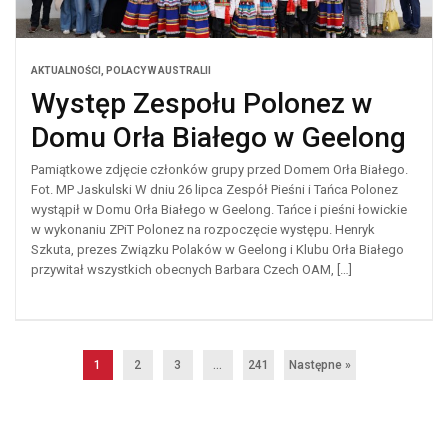
AKTUALNOŚCI
,
POLACY W AUSTRALII
Występ Zespołu Polonez w
Domu Orła Białego w Geelong
Pamiątkowe zdjęcie członków grupy przed Domem Orła Białego.
Fot. MP Jaskulski W dniu 26 lipca Zespół Pieśni i Tańca Polonez
wystąpił w Domu Orła Białego w Geelong. Tańce i pieśni łowickie
w wykonaniu ZPiT Polonez na rozpoczęcie występu. Henryk
Szkuta, prezes Związku Polaków w Geelong i Klubu Orła Białego
przywitał wszystkich obecnych Barbara Czech OAM, […]
1
2
3
…
241
Następne »