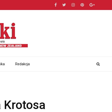
ika
Redakcja
 Krotosa