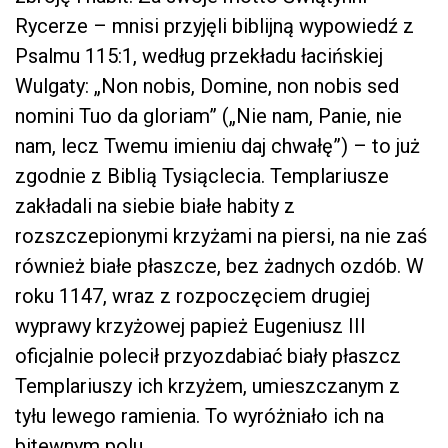
Rycerze – mnisi przyjęli biblijną wypowiedź z
Psalmu 115:1, według przekładu łacińskiej
Wulgaty: „Non nobis, Domine, non nobis sed
nomini Tuo da gloriam” („Nie nam, Panie, nie
nam, lecz Twemu imieniu daj chwałę”) – to już
zgodnie z Biblią Tysiąclecia. Templariusze
zakładali na siebie białe habity z
rozszczepionymi krzyżami na piersi, na nie zaś
również białe płaszcze, bez żadnych ozdób. W
roku 1147, wraz z rozpoczęciem drugiej
wyprawy krzyżowej papież Eugeniusz III
oficjalnie polecił przyozdabiać biały płaszcz
Templariuszy ich krzyżem, umieszczanym z
tyłu lewego ramienia. To wyróżniało ich na
bitewnym polu.