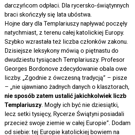
darczyńcom odpłaci. Dla rycersko-świątynnych
braci skończyły się lata ubóstwa.
Hojne dary dla Templariuszy napływać poczęły
natychmiast, z terenu całej katolickiej Europy.
Szybko wzrastała też liczba członków zakonu.
Dzisiejsze leksykony mówią o piętnastu do
dwudziestu tysiącach Templariuszy. Profesor
Georges Bordonove zdecydowanie obala owe
liczby. „Zgodnie z ówczesną tradycją” – pisze
– „nie ujawniano żadnych danych o klasztorach,
nie sposób zatem ustalić jakichkolwiek liczb
Templariuszy
. Mogły ich być nie dziesiątki,
lecz setki tysięcy, Rycerze Świątyni posiadali
przecież swoje ziemie w całej Europie”. Dodam
od siebie: tej Europie katolickiej bowiem na