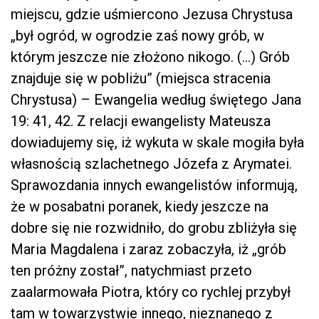
miejscu, gdzie uśmiercono Jezusa Chrystusa
„był ogród, w ogrodzie zaś nowy grób, w
którym jeszcze nie złożono nikogo. (…) Grób
znajduje się w pobliżu” (miejsca stracenia
Chrystusa) – Ewangelia według świętego Jana
19: 41, 42. Z relacji ewangelisty Mateusza
dowiadujemy się, iż wykuta w skale mogiła była
własnością szlachetnego Józefa z Arymatei.
Sprawozdania innych ewangelistów informują,
że w posabatni poranek, kiedy jeszcze na
dobre się nie rozwidniło, do grobu zbliżyła się
Maria Magdalena i zaraz zobaczyła, iż „grób
ten próżny został”, natychmiast przeto
zaalarmowała Piotra, który co rychlej przybył
tam w towarzystwie innego, nieznanego z