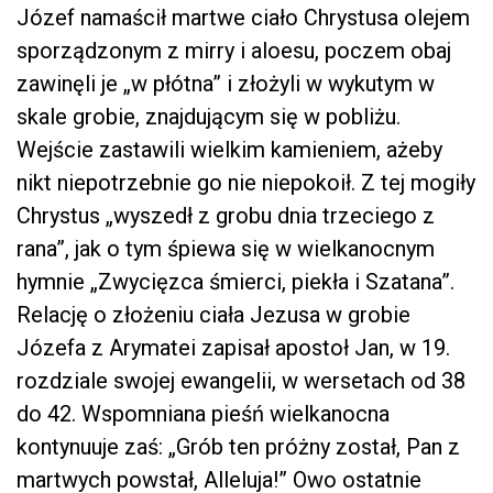
Józef namaścił martwe ciało Chrystusa olejem
sporządzonym z mirry i aloesu, poczem obaj
zawinęli je „w płótna” i złożyli w wykutym w
skale grobie, znajdującym się w pobliżu.
Wejście zastawili wielkim kamieniem, ażeby
nikt niepotrzebnie go nie niepokoił. Z tej mogiły
Chrystus „wyszedł z grobu dnia trzeciego z
rana”, jak o tym śpiewa się w wielkanocnym
hymnie „Zwycięzca śmierci, piekła i Szatana”.
Relację o złożeniu ciała Jezusa w grobie
Józefa z Arymatei zapisał apostoł Jan, w 19.
rozdziale swojej ewangelii, w wersetach od 38
do 42. Wspomniana pieśń wielkanocna
kontynuuje zaś: „Grób ten próżny został, Pan z
martwych powstał, Alleluja!” Owo ostatnie