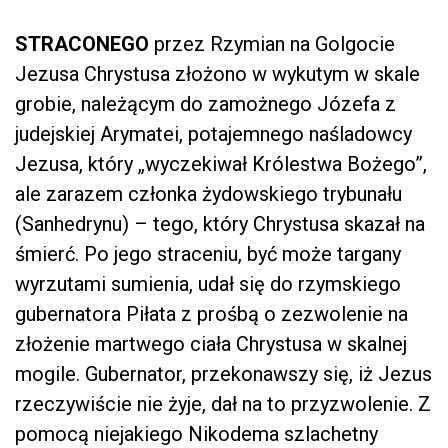
STRACONEGO
przez Rzymian na Golgocie
Jezusa Chrystusa złożono w wykutym w skale
grobie, należącym do zamożnego Józefa z
judejskiej Arymatei, potajemnego naśladowcy
Jezusa, który „wyczekiwał Królestwa Bożego”,
ale zarazem członka żydowskiego trybunału
(Sanhedrynu) – tego, który Chrystusa skazał na
śmierć. Po jego straceniu, być może targany
wyrzutami sumienia, udał się do rzymskiego
gubernatora Piłata z prośbą o zezwolenie na
złożenie martwego ciała Chrystusa w skalnej
mogile. Gubernator, przekonawszy się, iż Jezus
rzeczywiście nie żyje, dał na to przyzwolenie. Z
pomocą niejakiego Nikodema szlachetny