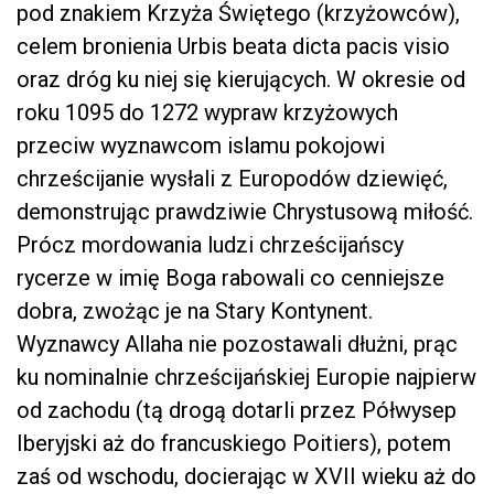
pod znakiem Krzyża Świętego (krzyżowców),
celem bronienia Urbis beata dicta pacis visio
oraz dróg ku niej się kierujących. W okresie od
roku 1095 do 1272 wypraw krzyżowych
przeciw wyznawcom islamu pokojowi
chrześcijanie wysłali z Europodów dziewięć,
demonstrując prawdziwie Chrystusową miłość.
Prócz mordowania ludzi chrześcijańscy
rycerze w imię Boga rabowali co cenniejsze
dobra, zwożąc je na Stary Kontynent.
Wyznawcy Allaha nie pozostawali dłużni, prąc
ku nominalnie chrześcijańskiej Europie najpierw
od zachodu (tą drogą dotarli przez Półwysep
Iberyjski aż do francuskiego Poitiers), potem
zaś od wschodu, docierając w XVII wieku aż do