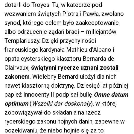
dotarli do Troyes. Tu, w katedrze pod
wezwaniem świętych Piotra i Pawła, zwołano
synod, którego celem było zaakceptowanie
albo odrzucenie żądań braci – milicjantów
Templariuszy. Dzięki przychylności
francuskiego kardynała Mathieu d’Albano i
opata cysterskiego klasztoru Bernarda de
Clairvaux,
świątynni rycerze uznani zostali
zakonem
. Wielebny Bernard ułożył dla nich
nawet klasztorną doktrynę. Dziesięć lat później
papież Innocenty II podpisał bullę
Omne datum
optimum
(
Wszelki dar doskonały
), w której
zobowiązywał do składania na rzecz
rycerskiego zakonu hojnych danin, zapewne w
oczekiwaniu, że niebo hojnie się za to