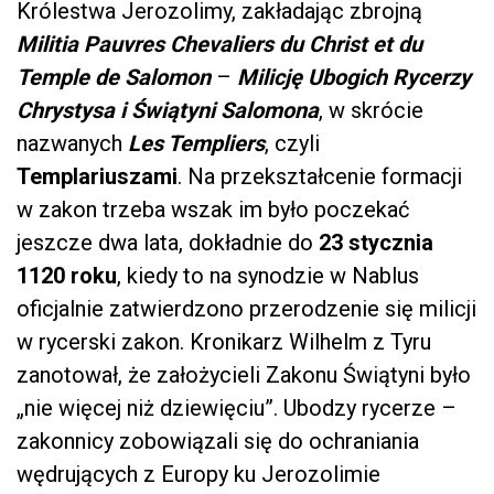
Królestwa Jerozolimy, zakładając zbrojną
Militia Pauvres Chevaliers du Christ et du
Temple de Salomon
–
Milicję Ubogich Rycerzy
Chrystysa i Świątyni Salomona
, w skrócie
nazwanych
Les Templiers
, czyli
Templariuszami
. Na przekształcenie formacji
w zakon trzeba wszak im było poczekać
jeszcze dwa lata, dokładnie do
23 stycznia
1120 roku
, kiedy to na synodzie w Nablus
oficjalnie zatwierdzono przerodzenie się milicji
w rycerski zakon. Kronikarz Wilhelm z Tyru
zanotował, że założycieli Zakonu Świątyni było
„nie więcej niż dziewięciu”. Ubodzy rycerze –
zakonnicy zobowiązali się do ochraniania
wędrujących z Europy ku Jerozolimie