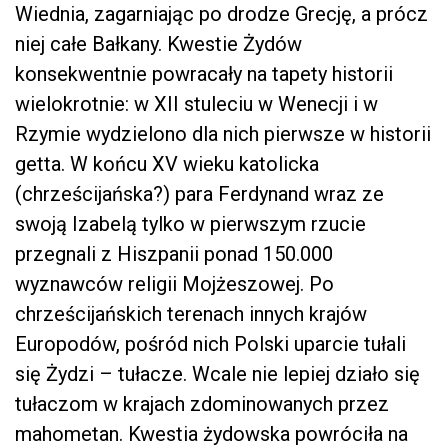
Wiednia, zagarniając po drodze Grecję, a prócz
niej całe Bałkany. Kwestie Żydów
konsekwentnie powracały na tapety historii
wielokrotnie: w XII stuleciu w Wenecji i w
Rzymie wydzielono dla nich pierwsze w historii
getta. W końcu XV wieku katolicka
(chrześcijańska?) para Ferdynand wraz ze
swoją Izabelą tylko w pierwszym rzucie
przegnali z Hiszpanii ponad 150.000
wyznawców religii Mojżeszowej. Po
chrześcijańskich terenach innych krajów
Europodów, pośród nich Polski uparcie tułali
się Żydzi – tułacze. Wcale nie lepiej działo się
tułaczom w krajach zdominowanych przez
mahometan. Kwestia żydowska powróciła na