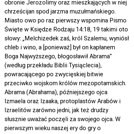
obronie Jerozolimy oraz mieszkających w niej
chrześcijan spod jarzma muzułmańskiego.
Miasto owo po raz pierwszy wspomina Pismo
Święte w Księdze Rodzaju 14:18, 19 takimi oto
słowy: „Melchizedek zaś, król Szalemu, wyniósł
chleb i wino, a [ponieważ] był on kapłanem
Boga Najwyższego, błogosławił Abrama”
(według przekładu Biblii Tysiąclecia),
powracającego po zwycięskiej bitwie
przeciwko wojskom królów mezopotamskich.
Abrama (Abrahama), późniejszego ojca
Izmaela oraz Izaaka, protoplastów Arabów i
Izraelitów zarówno jedni, jak też drudzy
słusznie uważać poczęli za swojego ojca. W
pierwszym wieku naszej ery do gry o