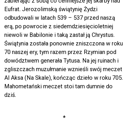
zabierając z sobą co cenniejsze jej skarby nad
Eufrat. Jerozolimską świątynię Żydzi
odbudowali w latach 539 – 537 przed naszą
erą, po powrocie z siedemdziesięcioletniej
niewoli w Babilonie i taką zastał ją Chrystus.
Świątynia została ponownie zniszczona w roku
70 naszej ery, tym razem przez Rzymian pod
dowództwem generała Tytusa. Na jej ruinach i
zgliszczach muzułmanie wznieśli swój meczet
Al Aksa (Na Skale), kończąc dzieło w roku 705.
Mahometański meczet stoi tam dumnie do
dziś.
*