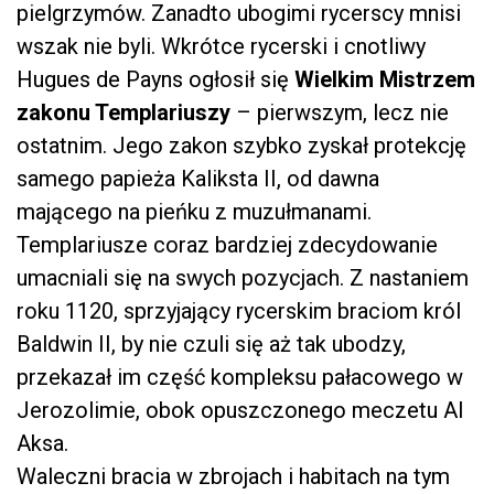
pielgrzymów. Zanadto ubogimi rycerscy mnisi
wszak nie byli. Wkrótce rycerski i cnotliwy
Hugues de Payns ogłosił się
Wielkim Mistrzem
zakonu Templariuszy
– pierwszym, lecz nie
ostatnim. Jego zakon szybko zyskał protekcję
samego papieża Kaliksta II, od dawna
mającego na pieńku z muzułmanami.
Templariusze coraz bardziej zdecydowanie
umacniali się na swych pozycjach. Z nastaniem
roku 1120, sprzyjający rycerskim braciom król
Baldwin II, by nie czuli się aż tak ubodzy,
przekazał im część kompleksu pałacowego w
Jerozolimie, obok opuszczonego meczetu Al
Aksa.
Waleczni bracia w zbrojach i habitach na tym