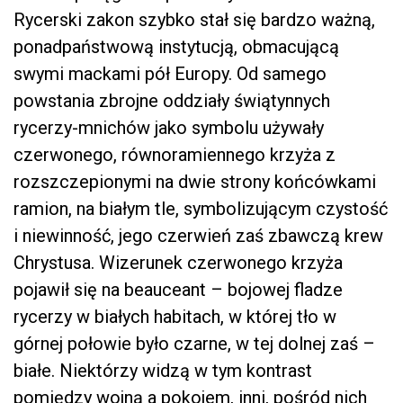
Rycerski zakon szybko stał się bardzo ważną,
ponadpaństwową instytucją, obmacującą
swymi mackami pół Europy. Od samego
powstania zbrojne oddziały świątynnych
rycerzy-mnichów jako symbolu używały
czerwonego, równoramiennego krzyża z
rozszczepionymi na dwie strony końcówkami
ramion, na białym tle, symbolizującym czystość
i niewinność, jego czerwień zaś zbawczą krew
Chrystusa. Wizerunek czerwonego krzyża
pojawił się na beauceant – bojowej fladze
rycerzy w białych habitach, w której tło w
górnej połowie było czarne, w tej dolnej zaś –
białe. Niektórzy widzą w tym kontrast
pomiędzy wojną a pokojem, inni, pośród nich