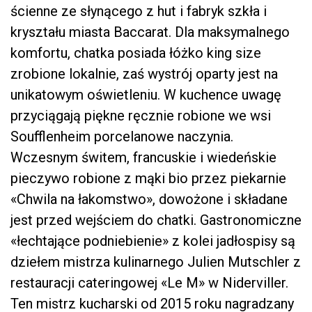
ścienne ze słynącego z hut i fabryk szkła i
kryształu miasta Baccarat. Dla maksymalnego
komfortu, chatka posiada łóżko king size
zrobione lokalnie, zaś wystrój oparty jest na
unikatowym oświetleniu. W kuchence uwagę
przyciągają piękne ręcznie robione we wsi
Soufflenheim porcelanowe naczynia.
Wczesnym świtem, francuskie i wiedeńskie
pieczywo robione z mąki bio przez piekarnie
«Chwila na łakomstwo», dowożone i składane
jest przed wejściem do chatki. Gastronomiczne
«łechtające podniebienie» z kolei jadłospisy są
dziełem mistrza kulinarnego Julien Mutschler z
restauracji cateringowej «Le M» w Niderviller.
Ten mistrz kucharski od 2015 roku nagradzany