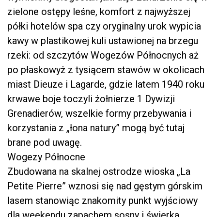
zielone ostępy leśne, komfort z najwyższej
półki hotelów spa czy oryginalny urok wypicia
kawy w plastikowej kuli ustawionej na brzegu
rzeki: od szczytów Wogezów Północnych aż
po płaskowyż z tysiącem stawów w okolicach
miast Dieuze i Lagarde, gdzie latem 1940 roku
krwawe boje toczyli żołnierze 1 Dywizji
Grenadierów, wszelkie formy przebywania i
korzystania z „łona natury” mogą być tutaj
brane pod uwagę.
Wogezy Północne
Zbudowana na skalnej ostrodze wioska „La
Petite Pierre” wznosi się nad gęstym górskim
lasem stanowiąc znakomity punkt wyjściowy
dla weekendu zapachem sosny i świerka