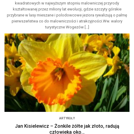
kwadratowych w najwyższym stopniu malowniczej przyrody
kształtowanej przez miliony lat ewolucji, gdzie szczyty górskie
przybrane w lasy mieszane i polodowcowe jeziora rywalizują o palmę
pierwszeństwa co do malowniczości i atrakcyjności.Ww. walory
turystyczne Wogezów […]
ARTYKUŁY
Jan Kisielewicz – Żonkile żółte jak złoto, radują
człowieka oko…