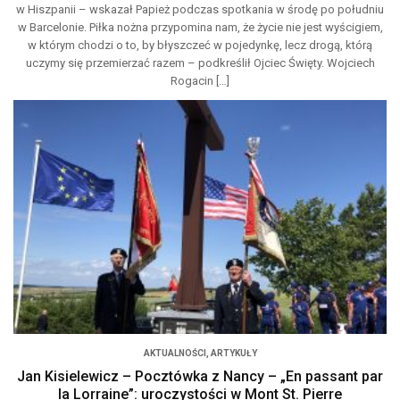
w Hiszpanii – wskazał Papież podczas spotkania w środę po południu
w Barcelonie. Piłka nożna przypomina nam, że życie nie jest wyścigiem,
w którym chodzi o to, by błyszczeć w pojedynkę, lecz drogą, którą
uczymy się przemierzać razem – podkreślił Ojciec Święty. Wojciech
Rogacin […]
AKTUALNOŚCI
,
ARTYKUŁY
Jan Kisielewicz – Pocztówka z Nancy – „En passant par
la Lorraine”: uroczystości w Mont St. Pierre