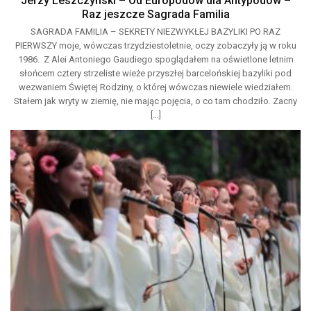
Jerzy Leszczyński – Od Europodów dla Antypodów –
Raz jeszcze Sagrada Familia
SAGRADA FAMILIA – SEKRETY NIEZWYKŁEJ BAZYLIKI PO RAZ
PIERWSZY moje, wówczas trzydziestoletnie, oczy zobaczyły ją w roku
1986. Z Alei Antoniego Gaudiego spoglądałem na oświetlone letnim
słońcem cztery strzeliste wieże przyszłej barcelońskiej bazyliki pod
wezwaniem Świętej Rodziny, o której wówczas niewiele wiedziałem.
Stałem jak wryty w ziemię, nie mając pojęcia, o co tam chodziło. Zacny
[…]