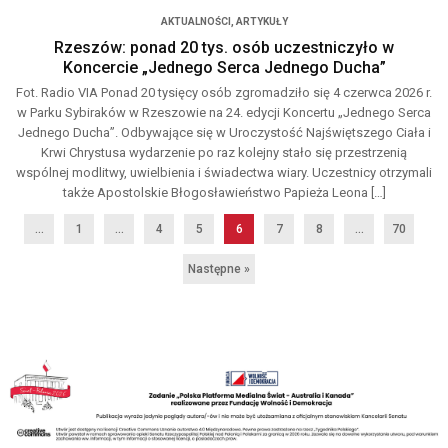
AKTUALNOŚCI
,
ARTYKUŁY
Rzeszów: ponad 20 tys. osób uczestniczyło w
Koncercie „Jednego Serca Jednego Ducha”
Fot. Radio VIA Ponad 20 tysięcy osób zgromadziło się 4 czerwca 2026 r.
w Parku Sybiraków w Rzeszowie na 24. edycji Koncertu „Jednego Serca
Jednego Ducha”. Odbywające się w Uroczystość Najświętszego Ciała i
Krwi Chrystusa wydarzenie po raz kolejny stało się przestrzenią
wspólnej modlitwy, uwielbienia i świadectwa wiary. Uczestnicy otrzymali
także Apostolskie Błogosławieństwo Papieża Leona […]
...
1
…
4
5
6
7
8
…
70
Następne »