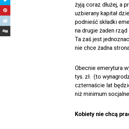
żyją coraz dłużej, a 
uzbierany kapitał dz
podnieść składki eme
na drugie żaden rząd
Ta zaś jest jednozna
nie chce żadna stron
Obecnie emerytura wy
tys. zł. (to wynagrodz
czternaście lat będzi
niż minimum socjalne,
Kobiety nie chcą pr