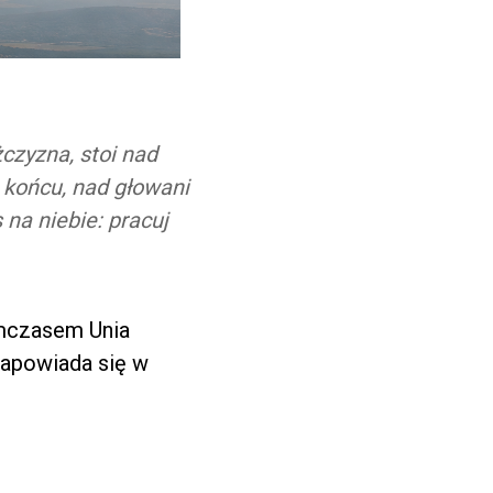
żczyzna, stoi nad
 końcu, nad głowani
 na niebie: pracuj
ymczasem Unia
zapowiada się w