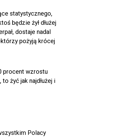
iące statystycznego,
ktoś będzie żył dłużej
erpał, dostaje nadal
którzy pożyją krócej
20 procent wzrostu
o żyć jak najdłużej i
 wszystkim Polacy