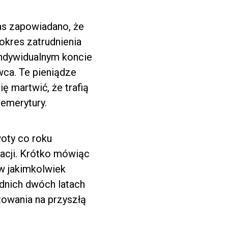
as zapowiadano, że
 okres zatrudnienia
indywidualnym koncie
wca. Te pieniądze
ę martwić, że trafią
 emerytury.
oty co roku
lacji. Krótko mówiąc
 w jakimkolwiek
ednich dwóch latach
towania na przyszłą