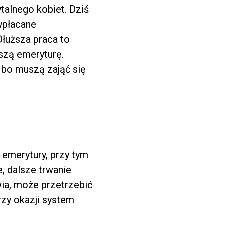
talnego kobiet. Dziś
wypłacane
Dłuższa praca to
ższą emeryturę.
 bo muszą zająć się
 emerytury, przy tym
e, dalsze trwanie
wia, może przetrzebić
rzy okazji system