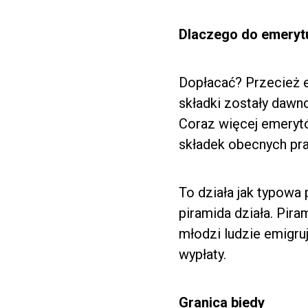
Dlaczego do emeryt
Dopłacać? Przecież eme
składki zostały dawn
Coraz więcej emerytó
składek obecnych pra
To działa jak typowa 
piramida działa. Pira
młodzi ludzie emigru
wypłaty.
Granica biedy