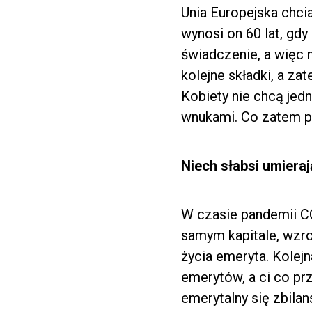
Unia Europejska chci
wynosi on 60 lat, gdy
świadczenie, a więc 
kolejne składki, a z
Kobiety nie chcą jed
wnukami. Co zatem p
Niech słabsi umiera
W czasie pandemii CO
samym kapitale, wzros
życia emeryta. Kolejn
emerytów, a ci co pr
emerytalny się zbilan