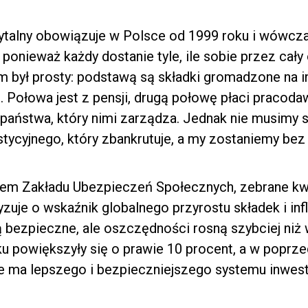
talny obowiązuje w Polsce od 1999 roku i wówcz
ponieważ każdy dostanie tyle, ile sobie przez cały
m był prosty: podstawą są składki gromadzone na 
 Połowa jest z pensji, drugą połowę płaci pracoda
państwa, który nimi zarządza. Jednak nie musimy si
stycyjnego, który zbankrutuje, a my zostaniemy bez
em Zakładu Ubezpieczeń Społecznych, zebrane kw
zuje o wskaźnik globalnego przyrostu składek i inf
są bezpieczne, ale oszczędności rosną szybciej niż
u powiększyły się o prawie 10 procent, a w poprz
e ma lepszego i bezpieczniejszego systemu inwes