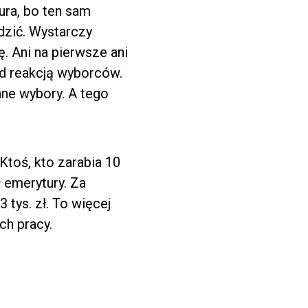
tura, bo ten sam
adzić. Wystarczy
. Ani na pierwsze ani
ed reakcją wyborców.
ane wybory. A tego
Ktoś, kto zarabia 10
ł emerytury. Za
 tys. zł. To więcej
ch pracy.