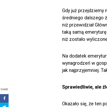
Gdy już przejdziemy n
średniego dalszego ży
niż przewidział Główn
taką samą emeryturę.
niż zostało wyliczone
Na dodatek emerytury
wynagrodzeń w gospoda
jak najprzyjemniej. Ta
Sprawiedliwie, ale źl
SHARE
Okazało się, że ten 