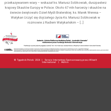
przekazywaniem wiary – wskazał ks. Mariusz Sobkowiak, duszpasterz
krajowy Skautów Europy w Polsce. Około 67 mln harcerzy i skautów na
świecie świętowało Dzień Myśli Braterskiej. ks. Marek Weresa –
Watykan Uczyć się dojrzałego życia Ks. Mariusz Sobkowiak w
rozmowie z Radiem Watykańskim – […]
©
Tygodnik Polski
2024 |
Serwis Internetowy Sponsorowany przez Allwelt
International
|
Admin