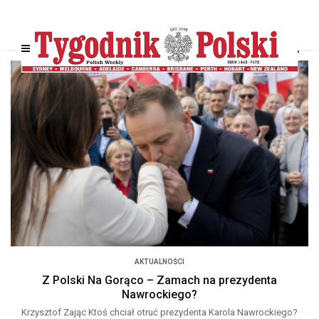
AKTUALNOŚCI
Z Polski Na Gorąco – Zamach na prezydenta
Nawrockiego?
Krzysztof Zając Ktoś chciał otruć prezydenta Karola Nawrockiego?