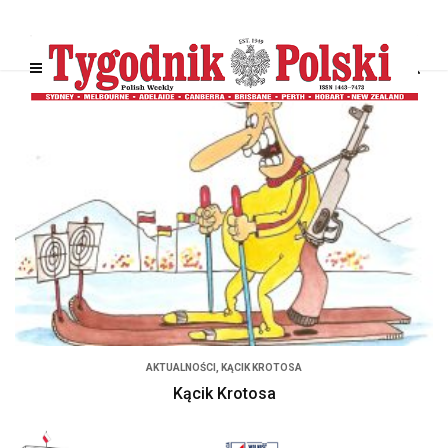
AKTUALNOŚCI
,
KĄCIK KROTOSA
Kącik Krotosa