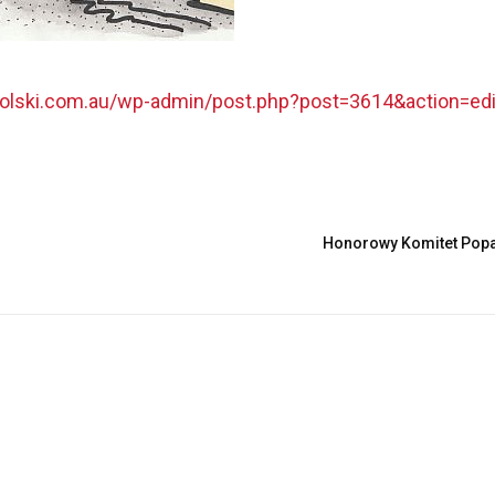
polski.com.au/wp-admin/post.php?post=3614&action=edi
Honorowy Komitet Popa