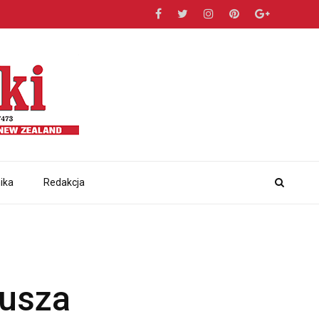
ika
Redakcja
eusza