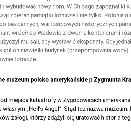
 i wybudować nowy dom. W Chicago zapoznał kilk
czął zbierać pamiątki lotnicze i nie tylko. Polonia 
do bezcennych, wartościowych historycznych pami
gmunt wrócił do Wadowic z dwoma kontenerami róż
 użyczył mu sali, aby wystawić eksponaty. Gdy jedn
akupił on niewielki budynek (przepompownia wody),
ównie lotnicze.
ne muzeum polsko amerykańskie p Zygmunta Kr
 od miejsca katastrofy w Zygodowicach ameryka
iu własnym „Hell’s Angel”. Stąd też nazwa muzeum
ków załogi, którzy zdążyli się uratować historia teg