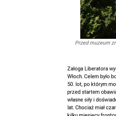
Przed muzeum zna
Załoga Liberatora wy
Włoch. Celem było bo
50. lot, po którym m
przed startem obawia
własne siły i doświad
lat. Chociaż miał cza
kilku miesięcy fronto