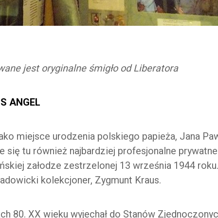
e jest oryginalne śmigło od Liberatora
L’S ANGEL
ko miejsce urodzenia polskiego papieża, Jana Pawł
je się tu również najbardziej profesjonalne prywat
skiej załodze zestrzelonej 13 września 1944 roku
adowicki kolekcjoner, Zygmunt Kraus.
ch 80. XX wieku wyjechał do Stanów Zjednoczonych