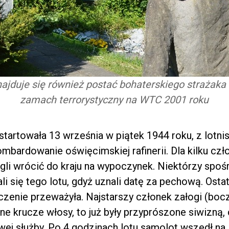
jduje się również postać bohaterskiego strażaka
zamach terrorystyczny na WTC 2001 roku
startowała 13 września w piątek 1944 roku, z lotni
mbardowanie oświęcimskiej rafinerii. Dla kilku czł
ogli wrócić do kraju na wypoczynek. Niektórzy spo
li się tego lotu, gdyż uznali datę za pechową. Ost
czenie przeważyła. Najstarszy członek załogi (bocz
rne krucze włosy, to już były przyprószone siwizną,
wej służby. Po 4 godzinach lotu samolot wszedł na 