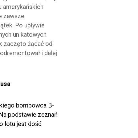
u amerykańskich
nie zawsze
ątek. Po upływie
nych unikatowych
ak zaczęto żądać od
 odremontował i dalej
ausa
ńskiego bombowca B-
. Na podstawie zeznań
o lotu jest dość