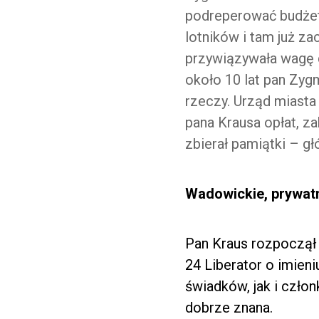
podreperować budżet
lotników i tam już za
przywiązywała wagę 
około 10 lat pan Zy
rzeczy. Urząd miasta
pana Krausa opłat, z
zbierał pamiątki – gł
Wadowickie, prywat
Pan Kraus rozpoczął
24 Liberator o imien
świadków, jak i człon
dobrze znana.