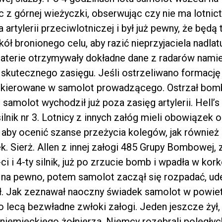
c z górnej wieżyczki, obserwując czy nie ma lotni
artylerii przeciwlotniczej i był już pewny, że będą t
ół bronionego celu, aby razić nieprzyjaciela nadla
baterie otrzymywały dokładne dane z radarów namier
 skutecznego zasięgu. Jeśli ostrzeliwano formac
ły kierowane w samolot prowadzącego. Ostrzał bo
 samolot wychodził już poza zasięg artylerii. Hell’
silnik nr 3. Lotnicy z innych załóg mieli obowiąze
 aby ocenić szanse przeżycia kolegów, jak równie
k. Sierż. Allen z innej załogi 485 Grupy Bombowej,
i i 4-ty silnik, już po zrzucie bomb i wpadła w ko
na pewno, potem samolot zaczął się rozpadać, ude
ł. Jak zeznawał naoczny świadek samolot w powietr
go lecą bezwładne zwłoki załogi. Jeden jeszcze żył, 
niemieckiego żołnierza. Niemcy rozebrali poległych