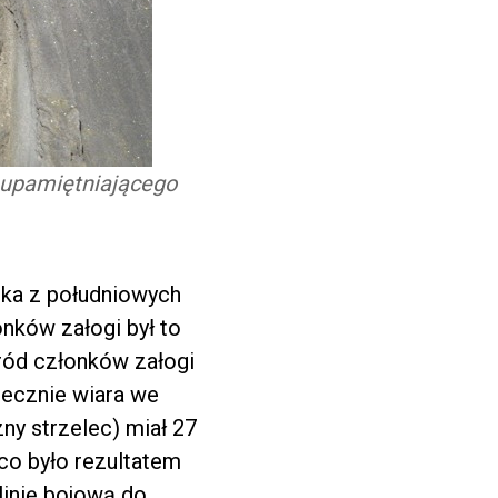
 upamiętniającego
ska z południowych
onków załogi był to
śród członków załogi
atecznie wiara we
ny strzelec) miał 27
 co było rezultatem
linię bojową do