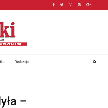
ika
Redakcja
yła –