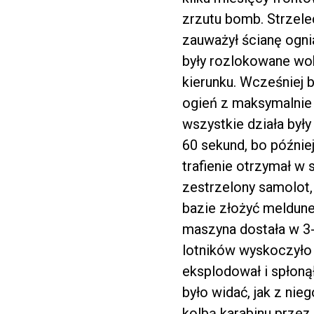
zrzutu bomb. Strzele
zauważył ścianę ognia 
były rozlokowane wok
kierunku. Wcześniej 
ogień z maksymalnie
wszystkie działa by
60 sekund, bo później
trafienie otrzymał w 
zestrzelony samolot,
bazie złożyć meldune
maszyna dostała w 3-c
lotników wyskoczyło 
eksplodował i spłoną
było widać, jak z nie
kolbą karabinu przez 