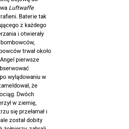
ctwa
Luftwaffe
rafieni. Baterie tak
tującego z każdego
zania i otwierały
ję bombowców,
mbowców trwał około
s Angel pierwsze
k obserwować
ż po wylądowaniu w
 zameldował, że
rkociąg. Dwóch
rzył w ziemię,
zu się przełamał i
ale został dobity
 żołnierzy, zabrali