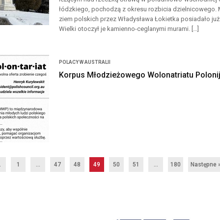
łódzkiego, pochodzą z okresu rozbicia dzielnicowego.
ziem polskich przez Władysława Łokietka posiadało już 
Wielki otoczył je kamienno-ceglanymi murami. […]
POLACY W AUSTRALII
Korpus Młodzieżowego Wolonatriatu Polonij
.
1
…
47
48
49
50
51
…
180
Następne 