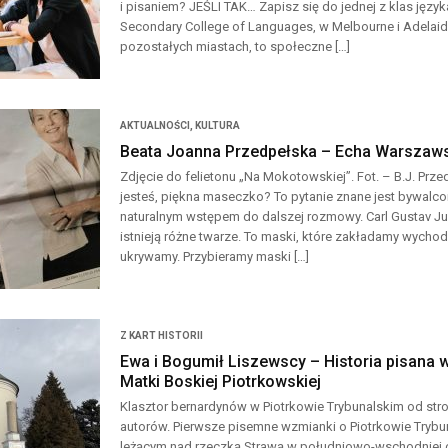
i pisaniem? JEŚLI TAK… Zapisz się do jednej z klas języ
Secondary College of Languages, w Melbourne i Adelaid
pozostałych miastach, to społeczne […]
AKTUALNOŚCI
,
KULTURA
Beata Joanna Przedpełska – Echa Warszaw
Zdjęcie do felietonu „Na Mokotowskiej”. Fot. – B.J. P
jesteś, piękna maseczko? To pytanie znane jest bywal
naturalnym wstępem do dalszej rozmowy. Carl Gustav Ju
istnieją różne twarze. To maski, które zakładamy wychodz
ukrywamy. Przybieramy maski […]
Z KART HISTORII
Ewa i Bogumił Liszewscy – Historia pisana
Matki Boskiej Piotrkowskiej
Klasztor bernardynów w Piotrkowie Trybunalskim od stro
autorów. Pierwsze pisemne wzmianki o Piotrkowie Tryb
leżącym nad rzeczką Strawą w południowo-wschodniej