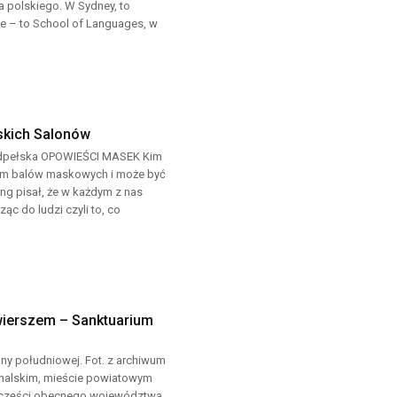
ka polskiego. W Sydney, to
e – to School of Languages, w
skich Salonów
rzedpełska OPOWIEŚCI MASEK Kim
com balów maskowych i może być
ng pisał, że w każdym z nas
ąc do ludzi czyli to, co
 wierszem – Sanktuarium
ny południowej. Fot. z archiwum
unalskim, mieście powiatowym
 części obecnego województwa