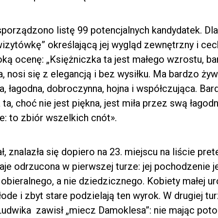
sporządzono listę 99 potencjalnych kandydatek. Dla 
izytówkę” określającą jej wygląd zewnętrzny i cec
ką ocenę: „Księżniczka ta jest małego wzrostu, ba
 nosi się z elegancją i bez wysiłku. Ma bardzo żywy
, łagodna, dobroczynna, hojna i współczująca. Bardz
a ta, choć nie jest piękna, jest miła przez swą łagod
: to zbiór wszelkich cnót».
znalazła się dopiero na 23. miejscu na liście pret
aje odrzucona w pierwszej turze: jej pochodzenie je
a obieralnego, a nie dziedzicznego. Kobiety małej ur
ode i zbyt stare podzielają ten wyrok. W drugiej t
Ludwika zawisł „miecz Damoklesa”: nie mając poto