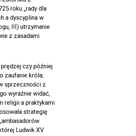
25 roku „rady dla
ch a dyscyplina w
u, III) utrzymanie
 one z zasadami
 prędzej czy później
o zaufanie króla;
a w sprzeczności z
go wyraźnie widać,
religii a praktykami
tosowała strategię
ch „ambasadorów
 której Ludwik XV