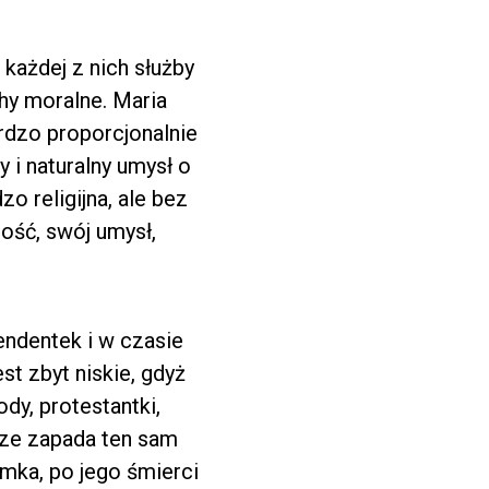
każdej z nich służby
hy moralne. Maria
rdzo proporcjonalnie
 i naturalny umysł o
o religijna, ale bez
ność, swój umysł,
endentek i w czasie
st zbyt niskie, gdyż
ody, protestantki,
urze zapada ten sam
mka, po jego śmierci