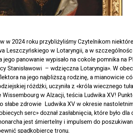
łów w 2024 roku przybliżyliśmy Czytelnikom niektór
awa Leszczyńskiego w Lotaryngii, a w szczególności
 jego panowanie wypisało na cokole pomnika na Pl
y Stanisławowi – wdzięczna Lotaryngia». W obec
lektora na jego najbliższą rodzinę, a mianowicie cór
dziejskiej różdżki, uczyniła z «króla wiecznego tuł
 Wissembourg w Alzacji, teścia Ludwika XV! Punkt
bylo słabe zdrowie Ludwika XV w okresie nastoletnim
obiecych serc» doznał zasłabnięcia, które było dl
onarcha jest śmiertelny i impulsem do poszukiwa
zapewnić spadkobiercę tronu.