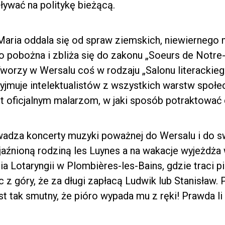
ływać na politykę bieżącą.
Maria oddala się od spraw ziemskich, niewiernego 
dzo pobożna i zbliża się do zakonu „Soeurs de Not
 Tworzy w Wersalu coś w rodzaju „Salonu literacki
zyjmuje intelektualistów z wszystkich warstw społe
t oficjalnym malarzom, w jaki sposób potraktować
adza koncerty muzyki poważnej do Wersalu i do s
yjaźnioną rodziną les Luynes a na wakacje wyjeżdża
cia Lotaryngii w Plombières-les-Bains, gdzie traci 
 góry, że za długi zapłacą Ludwik lub Stanisław. P
est tak smutny, że pióro wypada mu z ręki! Prawda li