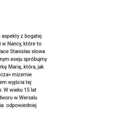
e aspekty z bogatej
 w Nancy, które to
ace Stanislas słowa
nym eseju spróbujmy
kę Marię, która, jak
acza» mizernie
em wyjścia tej
. W wieku 15 lat
a dworu w Wersalu
nia odpowiedniej