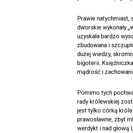
Prawie natychmiast, 
dworskie wykonały „w
uzyskała bardzo wyso
zbudowana i szczupła,
dużej wiedzy, skromna
bigoterii. Księżniczk
mądrość i zachowanie
Pomimo tych pochwał, 
rady królewskiej zost
jest tylko córką król
prawosławne, zbyt mł
werdykt i nad głową 