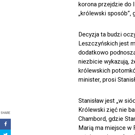
korona przejdzie do l
„królewski sposób”, 
Decyzja ta budzi ocz
Leszczyńskich jest ma
dodatkowo podnoszą f
niezbicie wykazują, 
królewskich potomków
minister, prosi Stani
Stanisław jest „w sió
Królewski zięć nie ba
SHARE
Chambord, gdzie Stan
Marią ma miejsce w F