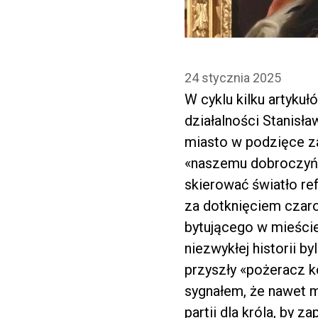
24 stycznia 2025
W cyklu kilku artyku
działalności Stanisł
miasto w podzięce za
«naszemu dobroczyńc
skierować światło ref
za dotknięciem czaro
bytującego w mieście
niezwykłej historii 
przyszły «pożeracz k
sygnałem, że nawet m
partii dla króla, by 