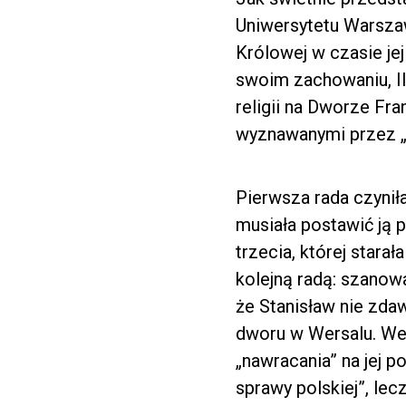
Uniwersytetu Warszaw
Królowej w czasie jej
swoim zachowaniu, II
religii na Dworze Fr
wyznawanymi przez „
Pierwsza rada czynił
musiała postawić ją p
trzecia, której stara
kolejną radą: szanow
że Stanisław nie zda
dworu w Wersalu. Wed
„nawracania” na jej 
sprawy polskiej”, lec