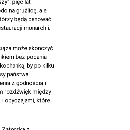
y”: pięć lat
do na gruźlicę, ale
którzy będą panować
estauracji monarchii.
 ciąża może skonczyć
wikiem bez podania
ochanką, by po kilku
asy państwa
enia z godnością i
iem rozdźwięk między
i obyczajami, które
a Zatorska z