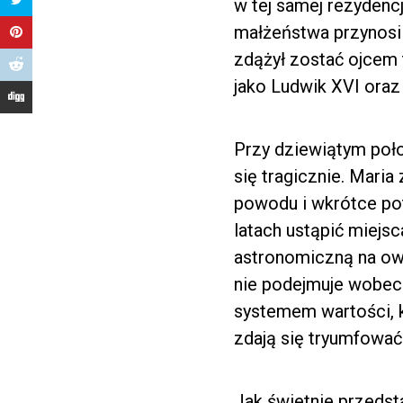
w tej samej rezydenc
małżeństwa przynosi 
zdążył zostać ojcem
jako Ludwik XVI oraz 
Przy dziewiątym poło
się tragicznie. Mari
powodu i wkrótce po
latach ustąpić miejs
astronomiczną na owe
nie podejmuje wobec 
systemem wartości, k
zdają się tryumfować
Jak świetnie przedsta