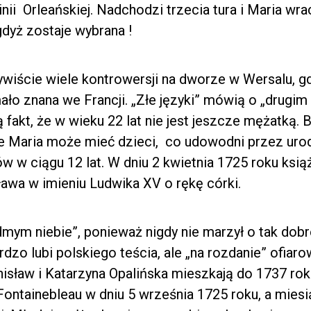
inii Orleańskiej. Nadchodzi trzecia tura i Maria wr
gdyż zostaje wybrana !
ywiście wiele kontrowersji na dworze w Wersalu, g
ło znana we Francji. „Złe języki” mówią o „drugim 
akt, że w wieku 22 lat nie jest jeszcze mężatką. B
że Maria może mieć dzieci, co udowodni przez uro
 w ciągu 12 lat. W dniu 2 kwietnia 1725 roku ksią
sława w imieniu Ludwika XV o rękę córki.
dmym niebie”, ponieważ nigdy nie marzył o tak dobrej
rdzo lubi polskiego teścia, ale „na rozdanie” ofiar
isław i Katarzyna Opalińska mieszkają do 1737 rok
ontainebleau w dniu 5 września 1725 roku, a mie