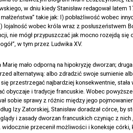
skiego, w dniu kiedy Stanisław redagował latem 17
 małżeństwa” takie jak: I) pobłażliwość wobec inny
) lojalność wobec króla wraz z posłuszeństwem Bog
ancji, nie mógł przypuszczać jak mocno rozejdą się
ogół”, w tym przez Ludwika XV.
a Marię mało odporną na hipokryzję dworzan; druga
rzed alternatywą: albo zdradzić swoje sumienie alb
ła się przestrzegać najbardziej konsekwentnie, stał
ać obyczaje i tradycje francuskie. Wobec powyższe
wał sobie sprawy z różnic między jego pojmowaniem 
ług Izy Zatorskiej, Stanisław doradzał córce, by s
poglądy i zasady dworzan francuskich czyniąc z ni
z widocznie przecenił możliwości i koneksje córki,