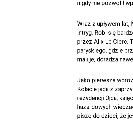
nigdy nie pozwolił wp
Wraz z upływem lat, 
intryg. Robi się bar
przez Alix Le Clerc.
paryskiego, gdzie pr
maluje, doradza nawe
Jako pierwsza wprow
Kolacje jada z zaprz
rezydencji Ojca, księ
hazardowych wiedząc z
pisze do dzieci, że j