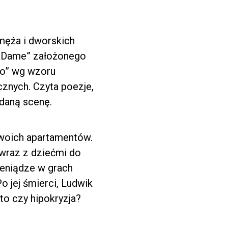
męża i dworskich
re-Dame” założonego
ego” wg wzoru
cznych. Czyta poezje,
 daną scenę.
woich apartamentów.
 wraz z dziećmi do
pieniądze w grach
o jej śmierci, Ludwik
 to czy hipokryzja?