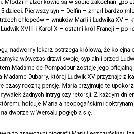
ji. Młodzi małżonkowie są w sobie zakochani „po usz
5 dzieci. Pierwszy syn – Delfin – zmarł bardzo mło
 trzech chłopców – wnuków Marii i Ludwika XV – 
Ludwik XVIII i Karol X – ostatni król Francji – po r
gu, nadworny lekarz ostrzega królową, że kolejna
a zamyka wówczas drzwi swojej sypialnii przed Lud
tem Madame de Pompadour zostaje jego oficjalną k
ca Madame Dubarry, której Ludwik XV przyznaje z k
 czasy roczną pensję. Maria przyjmuje te upokorz
rywalek żadnych intryg czy retorsji. Z każdym dn
tóremu hołduje Maria a neopogańskimi doktrynami 
 na dworze w Wersalu pogłębia się.
wia to znawczyni biografii Marii Leszczyńskiej, Iz