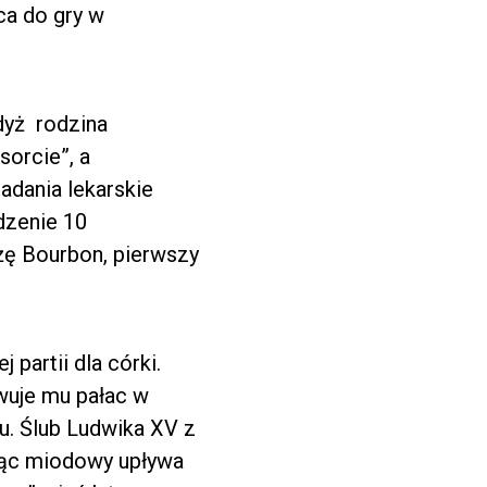
aca do gry w
dyż rodzina
sorcie”, a
adania lekarskie
dzenie 10
żę Bourbon, pierwszy
 partii dla córki.
owuje mu pałac w
u. Ślub Ludwika XV z
siąc miodowy upływa