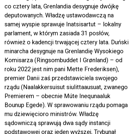
co cztery lata, Grenlandia desygnuje dwójkę
deputowanych. Władzę ustawodawczą na
samej wyspie sprawuje Inatsisartut – lokalny
parlament, w którym zasiada 31 posłów,
również o kadencji trwającej cztery lata. Duński
minarcha desygnuje na Grenlandię Wysokiego
Komisarza (Ringsombuddet I Grønland) – od
roku 2022 jest nim pani Mette Frederiksen),
premier Danii zaś przedstawiciela swojego
rządu (Naalakkersuisut siulittaausuat, zwanego
Premierem – obecnie Múte Inequnaaluk
Bounup Egede). W sprawowaniu rządu pomaga
mu dziewięcioro ministrów. Władzę
sądowniczą sprawują dwa sądy instancji
podstawowej oraz jeden wyższej, Trybunał