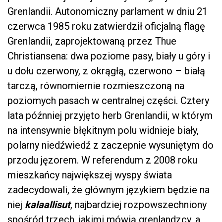
Grenlandii. Autonomiczny parlament w dniu 21
czerwca 1985 roku zatwierdził oficjalną flagę
Grenlandii, zaprojektowaną przez Thue
Christiansena: dwa poziome pasy, biały u góry i
u dołu czerwony, z okrągłą, czerwono – białą
tarczą, równomiernie rozmieszczoną na
poziomych pasach w centralnej części. Cztery
lata późnniej przyjęto herb Grenlandii, w którym
na intensywnie błękitnym polu widnieje biały,
polarny niedźwiedź z zaczepnie wysuniętym do
przodu jęzorem. W referendum z 2008 roku
mieszkańcy największej wyspy świata
zadecydowali, że głównym językiem będzie na
niej
kalaallisut
, najbardziej rozpowszechniony
spośród trzech, jakimi mówią grenlandzcy, a