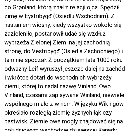
do Grønland, którą znał z relacji ojca. Spędził
zimę w Eystribygđ (Osiedlu Wschodnim). Z
nastaniem wiosny, kiedy wszystko wokoło się
zazieleniło, postanowił udać się wzdłuż
wybrzeża Zielonej Ziemi na jej zachodnią
stronę, do Vestribygđ (Osiedla Zachodniego) i
tam nie spoczął. Z początkiem lata 1000 roku
odważny Leif wyruszył jeszcze dalej na zachód
i wkrótce dotarł do wschodnich wybrzeży
ziemi, której to nadał nazwę Vinland. Owo
Vinland, czasami zapisywane Winland, niewiele
wspólnego miało z winem. W języku Wikingów
określało rozległą ziemię żyznych łąk czy
pastwisk. Ziemie owe mogły znajdować się na
południowym wschodzie dzisiejszej Kanady