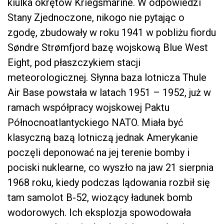
kiulka okrętów Kriegsmarine. W odpowiedzi
Stany Zjednoczone, nikogo nie pytając o
zgodę, zbudowały w roku 1941 w pobliżu fiordu
Søndre Strømfjord bazę wojskową Blue West
Eight, pod płaszczykiem stacji
meteorologicznej. Słynna baza lotnicza Thule
Air Base powstała w latach 1951 – 1952, już w
ramach współpracy wojskowej Paktu
Północnoatlantyckiego NATO. Miała być
klasyczną bazą lotniczą jednak Amerykanie
poczęli deponować na jej terenie bomby i
pociski nuklearne, co wyszło na jaw 21 sierpnia
1968 roku, kiedy podczas lądowania rozbił się
tam samolot B-52, wiozący ładunek bomb
wodorowych. Ich eksplozja spowodowała