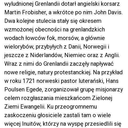
wyludnionej Grenlandii dotarł angielski korsarz
Martin Frobisher, a wkrótce po nim John Davis.
Dwa kolejne stulecia stały się okresem
wzmożonej obecności na grenlandzkich
wodach łowców fok, morsów, a głównie
wielorybów, przybyłych z Danii, Norwegii i
jeszcze z Niderlandów, Niemiec oraz z Anglii.
Wraz z nimi do Grenlandii zaczęły napływać
nowe religie, natury protestanckiej. Na przykład
w roku 1721 norweski pastor luterański, Hans
Poulsen Egede, zorganizował grupę misjonarzy
celem rozgłaszania mieszkańcom Zielonej
Ziemi Ewangelii. Ku przeogromnemu
zaskoczeniu głosiciele zastali tam o wiele
więcej Inuitów, którzy na wyspę przesiedlili się