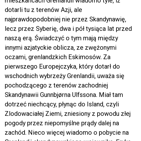
mieszkańcach Grenlandii wiadomo tyle, iż
dotarli tu z terenów Azji, ale
najprawdopodobniej nie przez Skandynawię,
lecz przez Syberię, dwa i pół tysiąca lat przed
naszą erą. Świadczyć o tym mają między
innymi azjatyckie oblicza, ze zwężonymi
oczami, grenlandzkich Eskimosów. Za
pierwszego Europejczyka, który dotarł do
wschodnich wybrzeży Grenlandii, uważa się
pochodzącego z terenów zachodniej
Skandynawii Gunnbjørna Ulfssona. Miał tam
dotrzeć niechcący, płynąc do Island, czyli
Zlodowaciałej Ziemi, zniesiony z powodu złej
pogody przez niepomyślne prądy dalej na
zachód. Nieco więcej wiadomo o pobycie na