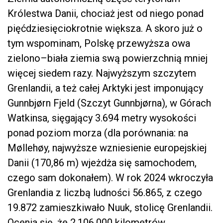
Królestwa Danii, chociaż jest od niego ponad
pięćdziesięciokrotnie większa. A skoro już o
tym wspominam, Polskę przewyższa owa
zielono–biała ziemia swą powierzchnią mniej
więcej siedem razy. Najwyższym szczytem
Grenlandii, a też całej Arktyki jest imponujący
Gunnbjørn Fjeld (Szczyt Gunnbjørna), w Górach
Watkinsa, sięgający 3.694 metry wysokości
ponad poziom morza (dla porównania: na
Møllehøy, najwyższe wzniesienie europejskiej
Danii (170,86 m) wjeżdża się samochodem,
czego sam dokonałem). W rok 2024 wkroczyła
Grenlandia z liczbą ludności 56.865, z czego
19.872 zamieszkiwało Nuuk, stolicę Grenlandii.
Ocenia się, że 2.106.000 kilometrów