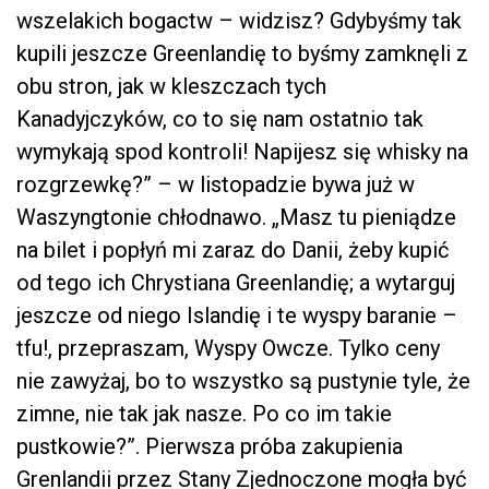
wszelakich bogactw – widzisz? Gdybyśmy tak
kupili jeszcze Greenlandię to byśmy zamknęli z
obu stron, jak w kleszczach tych
Kanadyjczyków, co to się nam ostatnio tak
wymykają spod kontroli! Napijesz się whisky na
rozgrzewkę?” – w listopadzie bywa już w
Waszyngtonie chłodnawo. „Masz tu pieniądze
na bilet i popłyń mi zaraz do Danii, żeby kupić
od tego ich Chrystiana Greenlandię; a wytarguj
jeszcze od niego Islandię i te wyspy baranie –
tfu!, przepraszam, Wyspy Owcze. Tylko ceny
nie zawyżaj, bo to wszystko są pustynie tyle, że
zimne, nie tak jak nasze. Po co im takie
pustkowie?”. Pierwsza próba zakupienia
Grenlandii przez Stany Zjednoczone mogła być