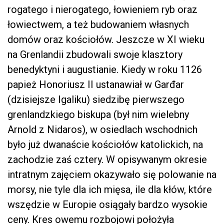
rogatego i nierogatego, łowieniem ryb oraz
łowiectwem, a też budowaniem własnych
domów oraz kościołów. Jeszcze w XI wieku
na Grenlandii zbudowali swoje klasztory
benedyktyni i augustianie. Kiedy w roku 1126
papież Honoriusz II ustanawiał w Garđar
(dzisiejsze Igaliku) siedzibę pierwszego
grenlandzkiego biskupa (był nim wielebny
Arnold z Nidaros), w osiedlach wschodnich
było już dwanaście kościołów katolickich, na
zachodzie zaś cztery. W opisywanym okresie
intratnym zajęciem okazywało się polowanie na
morsy, nie tyle dla ich mięsa, ile dla kłów, które
wszędzie w Europie osiągały bardzo wysokie
ceny. Kres owemu rozbojowi położyła