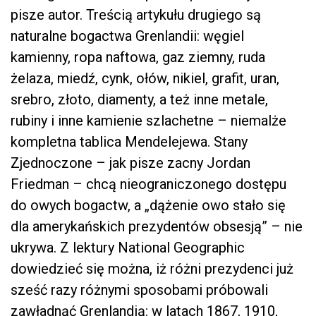
pisze autor. Treścią artykułu drugiego są
naturalne bogactwa Grenlandii: węgiel
kamienny, ropa naftowa, gaz ziemny, ruda
żelaza, miedź, cynk, ołów, nikiel, grafit, uran,
srebro, złoto, diamenty, a też inne metale,
rubiny i inne kamienie szlachetne – niemalże
kompletna tablica Mendelejewa. Stany
Zjednoczone – jak pisze zacny Jordan
Friedman – chcą nieograniczonego dostępu
do owych bogactw, a „dążenie owo stało się
dla amerykańskich prezydentów obsesją” – nie
ukrywa. Z lektury National Geographic
dowiedzieć się można, iż różni prezydenci już
sześć razy różnymi sposobami próbowali
zawładnąć Grenlandią: w latach 1867, 1910,