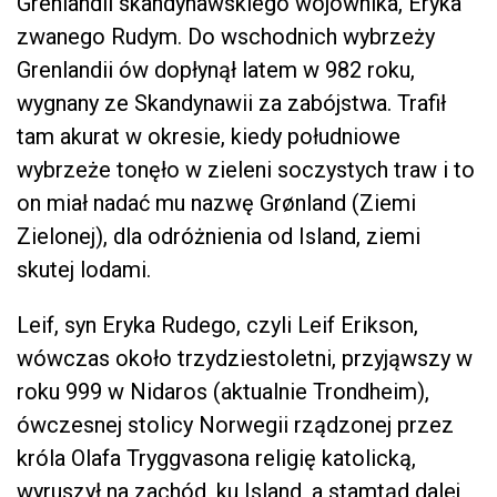
Grenlandii skandynawskiego wojownika, Eryka
zwanego Rudym. Do wschodnich wybrzeży
Grenlandii ów dopłynął latem w 982 roku,
wygnany ze Skandynawii za zabójstwa. Trafił
tam akurat w okresie, kiedy południowe
wybrzeże tonęło w zieleni soczystych traw i to
on miał nadać mu nazwę Grønland (Ziemi
Zielonej), dla odróżnienia od Island, ziemi
skutej lodami.
Leif, syn Eryka Rudego, czyli Leif Erikson,
wówczas około trzydziestoletni, przyjąwszy w
roku 999 w Nidaros (aktualnie Trondheim),
ówczesnej stolicy Norwegii rządzonej przez
króla Olafa Tryggvasona religię katolicką,
wyruszył na zachód, ku Island, a stamtąd dalej