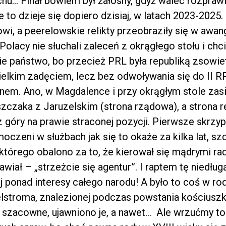
chu… Finał bowiem był żałosny, gdyż walec rozprawi
e to dzieje się dopiero dzisiaj, w latach 2023-2025.
wi, a peerelowskie relikty przeobraziły się w awan
Polacy nie słuchali zaleceń z okrągłego stołu i ch
kie państwo, bo przecież PRL była republiką zsowie
ielkim zadęciem, lecz bez odwoływania się do II RP
inem. Ano, w Magdalence i przy okrągłym stole zasi
zczaka z Jaruzelskim (strona rządowa), a strona 
góry na prawie straconej pozycji. Pierwsze skrzypc
czeni w służbach jak się to okaże za kilka lat, s
 którego obalono za to, że kierował się mądrymi r
awiał – „strzeżcie się agentur”. I raptem tę niedługą
ponad interesy całego narodu! A było to coś w rodz
lstroma, znalezionej podczas powstania kościuszk
 szacowne, ujawniono je, a nawet… Ale wrzućmy to 