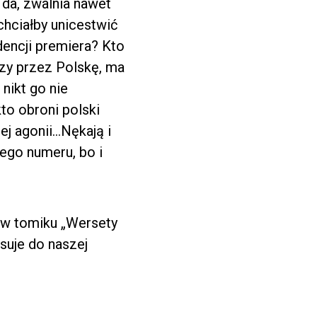
ę da, zwalnia nawet
chciałby unicestwić
dencji premiera? Kto
czy przez Polskę, ma
nikt go nie
to obroni polski
ej agonii…Nękają i
iego numeru, bo i
y w tomiku „Wersety
asuje do naszej