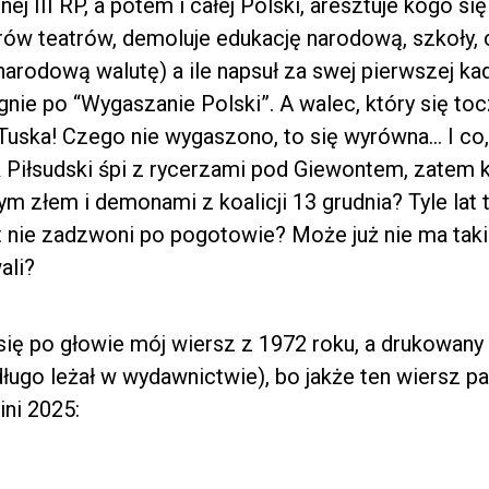
ej III RP, a potem i całej Polski, aresztuje kogo si
rów teatrów, demoluje edukację narodową, szkoły, 
narodową walutę) a ile napsuł za swej pierwszej ka
gnie po “Wygaszanie Polski”. A walec, który się to
Tuska! Czego nie wygaszono, to się wyrówna… I co, 
Piłsudski śpi z rycerzami pod Giewontem, zatem k
m złem i demonami z koalicji 13 grudnia? Tyle lat t
ikt nie zadzwoni po pogotowie? Może już nie ma tak
ali?
się po głowie mój wiersz z 1972 roku, a drukowan
długo leżał w wydawnictwie), bo jakże ten wiersz p
ni 2025: