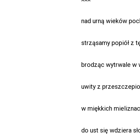
nad urną wieków poc
strząsamy popiół z 
brodząc wytrwale w 
uwity z przeszczepio
w miękkich mielizna
do ust się wdziera s