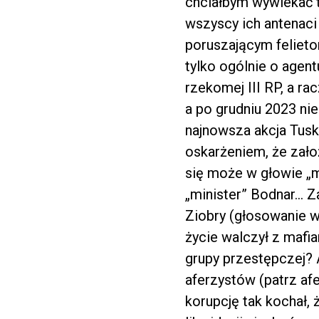
chciałbym wywlekać t
wszyscy ich antenaci
poruszającym felieton
tylko ogólnie o agen
rzekomej III RP, a ra
a po grudniu 2023 ni
najnowsza akcja Tusk
oskarżeniem, że zało
się może w głowie „mi
„minister” Bodnar… Z
Ziobry (głosowanie w
życie walczył z mafi
grupy przestępczej? 
aferzystów (patrz af
korupcję tak kochał, 