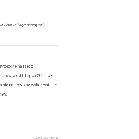
twa Spraw Zagranicznych”.
strzeżone na rzecz
strów, a od 01 lipca 2024 roku
la się na dowolne wykorzystanie
raw.
NEXT ARTICLE