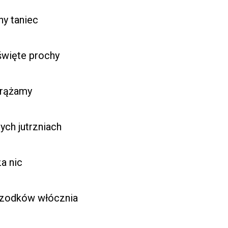
ny taniec
święte prochy
grążamy
ych jutrzniach
a nic
przodków włócznia