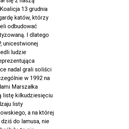
ał się z naszą
 Koalicja 13 grudnia
gardę katów, którzy
cieli odbudować
tyzowaną. I dlatego
, unicestwionej
edli ludzie
reprezentująca
e nadal grali soliści
zczególnie w 1992 na
adami Marszałka
 listę kilkudziesięciu
aju listy
owskiego, a na której
dziś do lamusa, nie