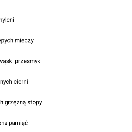
hyleni
tępych mieczy
wąski przesmyk
nych cierni
ch grzęzną stopy
łona pamięć