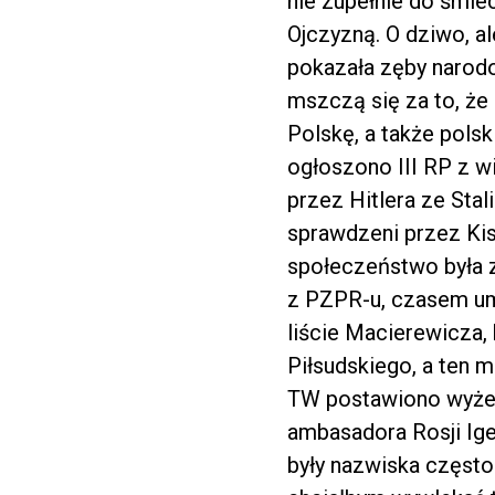
nie zupełnie do śmie
Ojczyzną. O dziwo, al
pokazała zęby narodo
mszczą się za to, że 
Polskę, a także pols
ogłoszono III RP z w
przez Hitlera ze Stal
sprawdzeni przez Kis
społeczeństwo była z 
z PZPR-u, czasem umo
liście Macierewicza,
Piłsudskiego, a ten m
TW postawiono wyżej 
ambasadora Rosji Ige
były nazwiska często