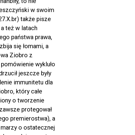
ańbiły, to nie
 Leszczyński w swoim
27.X.br) także pisze
a też w latach
łnego państwa prawa,
bija się łomami, a
ewa Ziobro z
e pomówienie wykluło
drzucił jeszcze były
lenie immunitetu dla
obro, który całe
iony o tworzenie
y zawsze protegował
ego premierostwa), a
j marzy o ostatecznej