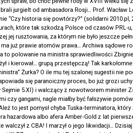
ych spraw, bo choć pewne rody w XVIII wieku się zh
 brali jurgielt od ambasadora Rosji… Prof. Wacław
ie “Czy historia się powtórzy?” (solidarni 2010.pl, 
turach, które tak szkodzą Polsce od czasów PRL-u, 
czej jej rusztowania, za którym nie było jeszcze pe
e ma już prawie atomów prawa… Archiwa sądowe roz
a to polowanie na ministra sprawiedliwości Zbigni
żył i kierował… grupą przestępczą! Tak karkołomn
nistra” Żurka? O ile mu tej szalonej sugestii nie po
apowiada się paranoiczny proces, bo już grozi uchy
 Sejmie 5.XI) i walczący z nowotworem minister Zi
ami czy gangami, nagle miałby być fałszywie pomów
Ależ to jest pomysł chyba Tuska-terminatora, któr
era hazardowa albo afera Amber-Gold z lat pierwsz
że walczył z CBA! I marzył o jego likwidacji… Dzisia