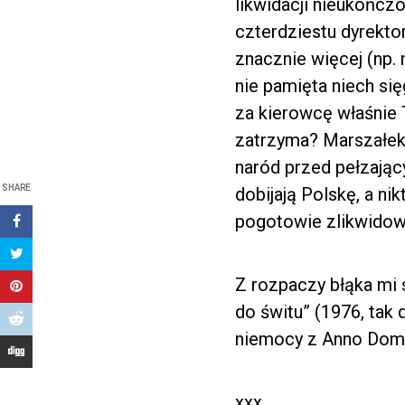
likwidacji nieukończon
czterdziestu dyrekto
znacznie więcej (np. 
nie pamięta niech się
za kierowcę właśnie 
zatrzyma? Marszałek 
naród przed pełzający
SHARE
dobijają Polskę, a n
pogotowie zlikwidow
Z rozpaczy błąka mi 
do świtu” (1976, tak 
niemocy z Anno Domi
xxx