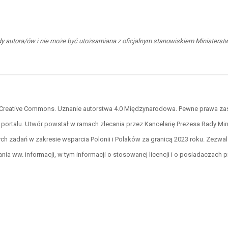
ądy autora/ów i nie może być utożsamiana z oficjalnym stanowiskiem Ministers
cji Creative Commons. Uznanie autorstwa 4.0 Międzynarodowa. Pewne prawa za
 portalu. Utwór powstał w ramach zlecania przez Kancelarię Prezesa Rady Mini
ch zadań w zakresie wsparcia Polonii i Polaków za granicą 2023 roku. Zezwa
a ww. informacji, w tym informacji o stosowanej licencji i o posiadaczach p