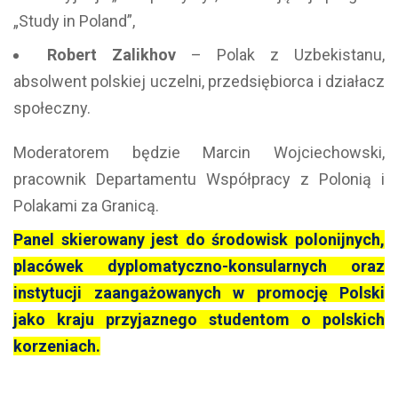
„Study in Poland”,
Robert Zalikhov
– Polak z Uzbekistanu,
absolwent polskiej uczelni, przedsiębiorca i działacz
społeczny.
Moderatorem będzie Marcin Wojciechowski,
pracownik Departamentu Współpracy z Polonią i
Polakami za Granicą.
Panel skierowany jest do środowisk polonijnych,
placówek dyplomatyczno-konsularnych oraz
instytucji zaangażowanych w promocję Polski
jako kraju przyjaznego studentom o polskich
korzeniach.