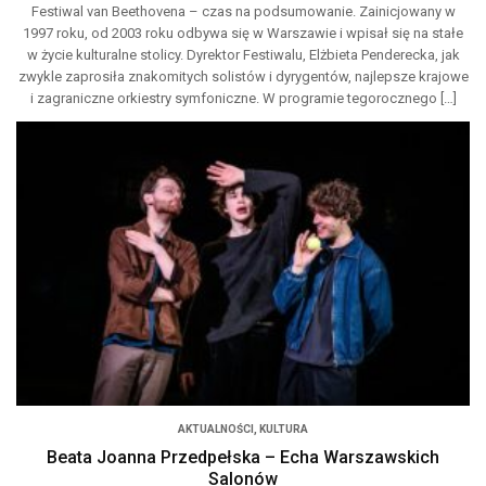
Festiwal van Beethovena – czas na podsumowanie. Zainicjowany w
1997 roku, od 2003 roku odbywa się w Warszawie i wpisał się na stałe
w życie kulturalne stolicy. Dyrektor Festiwalu, Elżbieta Penderecka, jak
zwykle zaprosiła znakomitych solistów i dyrygentów, najlepsze krajowe
i zagraniczne orkiestry symfoniczne. W programie tegorocznego […]
AKTUALNOŚCI
,
KULTURA
Beata Joanna Przedpełska – Echa Warszawskich
Salonów