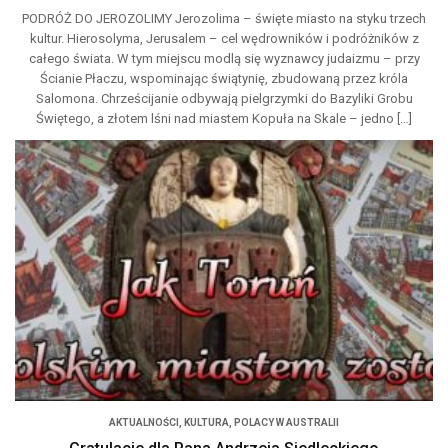
PODRÓŻ DO JEROZOLIMY Jerozolima – święte miasto na styku trzech
kultur. Hierosolyma, Jerusalem – cel wędrowników i podróżników z
całego świata. W tym miejscu modlą się wyznawcy judaizmu – przy
Ścianie Płaczu, wspominając świątynię, zbudowaną przez króla
Salomona. Chrześcijanie odbywają pielgrzymki do Bazyliki Grobu
Świętego, a złotem lśni nad miastem Kopuła na Skale – jedno […]
AKTUALNOŚCI
,
KULTURA
,
POLACY W AUSTRALII