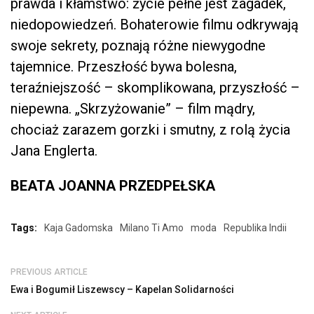
prawda i kłamstwo: życie pełne jest zagadek,
niedopowiedzeń. Bohaterowie filmu odkrywają
swoje sekrety, poznają różne niewygodne
tajemnice. Przeszłość bywa bolesna,
teraźniejszość – skomplikowana, przyszłość –
niepewna. „Skrzyżowanie” – film mądry,
chociaż zarazem gorzki i smutny, z rolą życia
Jana Englerta.
BEATA JOANNA PRZEDPEŁSKA
Tags:
Kaja Gadomska
Milano Ti Amo
moda
Republika Indii
PREVIOUS ARTICLE
Ewa i Bogumił Liszewscy – Kapelan Solidarności