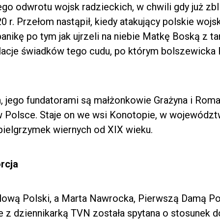
ego odwrotu wojsk radzieckich, w chwili gdy już zb
0 r. Przełom nastąpił, kiedy atakujący polskie woj
anikę po tym jak ujrzeli na niebie Matkę Boską z ta
relacje świadków tego cudu, po którym bolszewicka 
 jego fundatorami są małżonkowie Grażyna i Roman
w Polsce. Staje on we wsi Konotopie, w województ
pielgrzymek wiernych od XIX wieku.
rcja
lową Polski, a Marta Nawrocka, Pierwszą Damą Po
z dziennikarką TVN została spytana o stosunek do