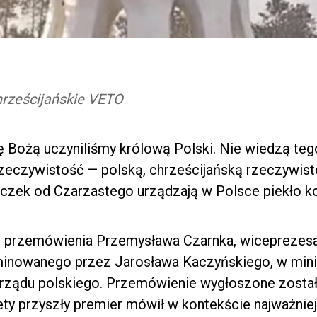
hrześcijańskie VETO
 Bożą uczyniliśmy królową Polski. Nie wiedzą teg
 rzeczywistość — polską, chrześcijańską rzeczywisto
czek od Czarzastego urządzają w Polsce piekło ko
o przemówienia Przemysława Czarnka, wiceprezesa
minowanego przez Jarosława Kaczyńskiego, w mini
 rządu polskiego. Przemówienie wygłoszone został
ety przyszły premier mówił w kontekście najważniejs