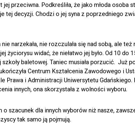
t jej przeciwna. Podkreśliła, że jako młoda osoba 
je tej decyzji. Chodzi o jej syna z poprzedniego zw
ie narzekała, nie rozczulała się nad sobą, ale też 
Z jej życiorysu widać, że niełatwo jej było. Od 10 do 
 szkoły baletowej. Taniec musiała porzucić. Już po
ukończyła Centrum Kształcenia Zawodowego i Us
le Prawa i Administracji Uniwersytetu Gdańskiego
cenia innych, ona skorzystała z wolności wyboru.
m o szacunek dla innych wyborów niż nasze, zawsze
szyscy tak samo ją pojmują.