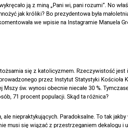
ykręcało ją z miną „Pani wi, pani rozumi”. No właś
ożyć jak króliki? Bo prezydentowa była małoletni
skomentowała we wpisie na Instagramie Manuela G
tożsamia się z katolicyzmem. Rzeczywistość jest i
rowadzonego przez Instytut Statystyki Kościoła Ka
ej Mszy św. wynosi obecnie niecałe 30 %. Tymczase
osób, 71 procent populacji. Skąd ta różnica?
, ale niepraktykujących. Paradoksalne. To tak jakby 
 nie musi się wiązać z przestrzeganiem dekalogu i