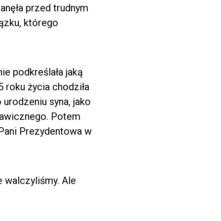
stanęła przed trudnym
iązku, którego
nie podkreślała jaką
15 roku życia chodziła
 urodzeniu syna, jako
tawicznego. Potem
. Pani Prezydentowa w
 walczyliśmy. Ale