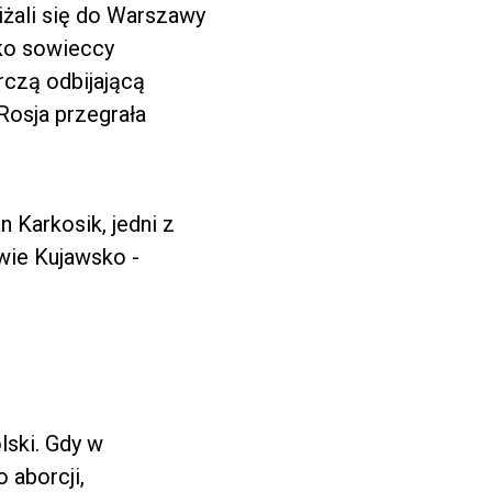
liżali się do Warszawy
sko sowieccy
rczą odbijającą
Rosja przegrała
 Karkosik, jedni z
wie Kujawsko -
lski. Gdy w
 aborcji,