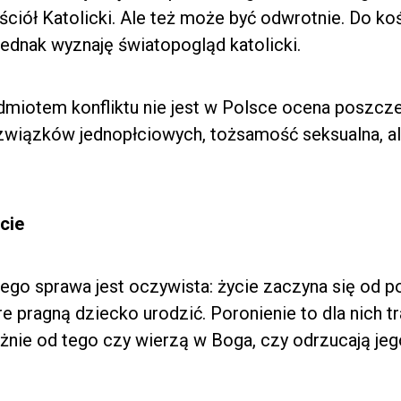
ciół Katolicki. Ale też może być odwrotnie. Do koś
jednak wyznaję światopogląd katolicki.
miotem konfliktu nie jest w Polsce ocena poszcze
związków jednopłciowych, tożsamość seksualna, ale
cie
kiego sprawa jest oczywista: życie zaczyna się od 
re pragną dziecko urodzić. Poronienie to dla nich 
eżnie od tego czy wierzą w Boga, czy odrzucają jego 