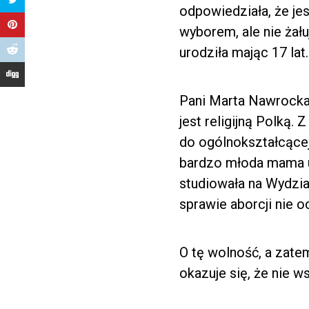
odpowiedziała, że jes
wyborem, ale nie żału
urodziła mając 17 lat.
Pani Marta Nawrocka n
jest religijną Polką. 
do ogólnokształcącej
bardzo młoda mama 
studiowała na Wydzia
sprawie aborcji nie o
O tę wolność, a zate
okazuje się, że nie w