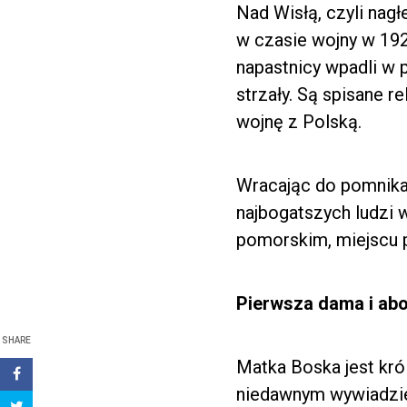
Nad Wisłą, czyli nagł
w czasie wojny w 192
napastnicy wpadli w p
strzały. Są spisane 
wojnę z Polską.
Wracając do pomnika,
najbogatszych ludzi 
pomorskim, miejscu 
Pierwsza dama i abo
SHARE
Matka Boska jest kró
niedawnym wywiadzie 