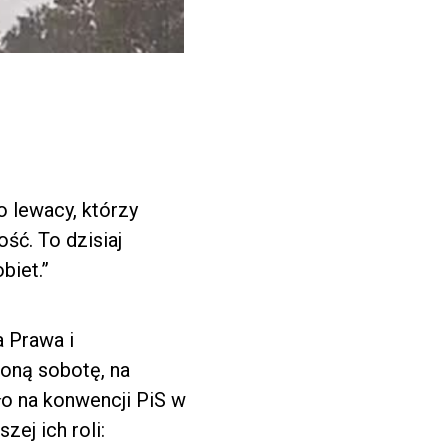
o lewacy, którzy
ść. To dzisiaj
biet.”
 Prawa i
oną sobotę, na
o na konwencji PiS w
zej ich roli: