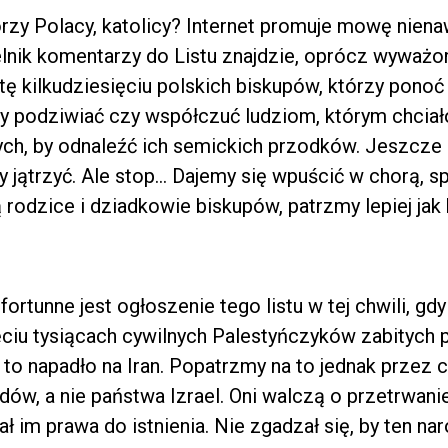
rzy Polacy, katolicy? Internet promuje mowę nienaw
lnik komentarzy do Listu znajdzie, oprócz wyważo
stę kilkudziesięciu polskich biskupów, którzy pono
y podziwiać czy współczuć ludziom, którym chciał
ch, by odnaleźć ich semickich przodków. Jeszcze 
y jątrzyć. Ale stop… Dajemy się wpuścić w chorą, s
rodzice i dziadkowie biskupów, patrzmy lepiej jak 
ortunne jest ogłoszenie tego listu w tej chwili, gd
ęciu tysiącach cywilnych Palestyńczyków zabitych 
 to napadło na Iran. Popatrzmy na to jednak przez 
ów, a nie państwa Izrael. Oni walczą o przetrwanie
ł im prawa do istnienia. Nie zgadzał się, by ten na