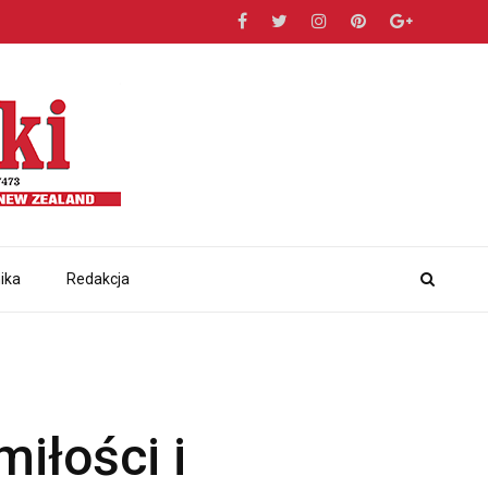
ika
Redakcja
iłości i