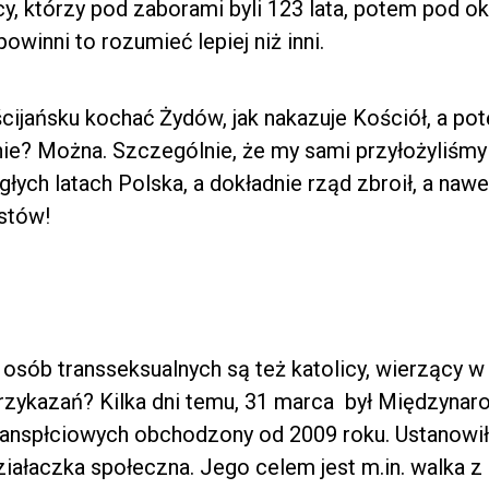
y, którzy pod zaborami byli 123 lata, potem pod o
owinni to rozumieć lepiej niż inni.
ijańsku kochać Żydów, jak nakazuje Kościół, a pot
ie? Można. Szczególnie, że my sami przyłożyliśmy
głych latach Polska, a dokładnie rząd zbroił, a nawe
ystów!
 osób transseksualnych są też katolicy, wierzący w
rzykazań? Kilka dni temu, 31 marca był Międzyna
ranspłciowych obchodzony od 2009 roku. Ustanowi
ziałaczka społeczna. Jego celem jest m.in. walka z