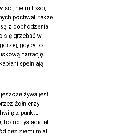
iści, nie miłości,
nych pochwał, także
ć są z pochodzenia
o się grzebać w
gorzej, gdyby to
piskową narrację.
kapłani spełniają
y jeszcze żywa jest
przez żołnierzy
chwilę z punktu
, bo od tysiąca lat
ród bez ziemi miał