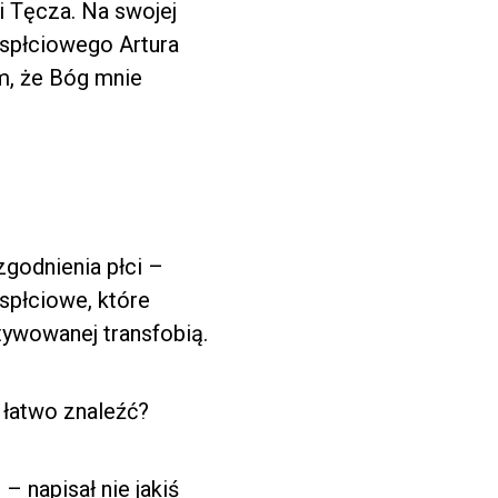
 i Tęcza. Na swojej
anspłciowego Artura
em, że Bóg mnie
godnienia płci –
spłciowe, które
tywowanej transfobią.
k łatwo znaleźć?
 napisał nie jakiś