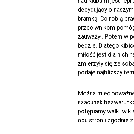
nad klubami jest rep
decydujący o naszym
bramką. Co robią pra
przeciwnikom pomógł
zauważył. Potem w po
będzie. Dlatego kibic
miłość jest dla nich
zmierzyły się ze sob
podaje najbliższy te
Można mieć poważne z
szacunek bezwarunko
potępiamy walki w kl
obu stron i zgodnie 