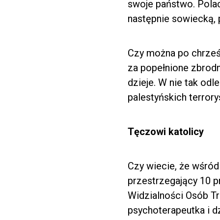
swoje państwo. Polac
następnie sowiecką, p
Czy można po chrześc
za popełnione zbrodn
dzieje. W nie tak odle
palestyńskich terror
Tęczowi katolicy
Czy wiecie, że wśród
przestrzegający 10 p
Widzialności Osób T
psychoterapeutka i d