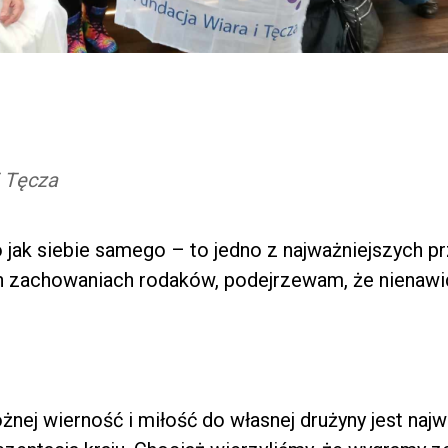
i Tęcza
o jak siebie samego – to jedno z najważniejszych p
h zachowaniach rodaków, podejrzewam, że nienawi
ożnej wierność i miłość do własnej drużyny jest naj