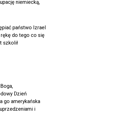
kupację niemiecką,
ępiać państwo Izrael
 rękę do tego co się
t szkolił
 Boga,
rodowy Dzień
ła go amerykańska
 uprzedzeniami i