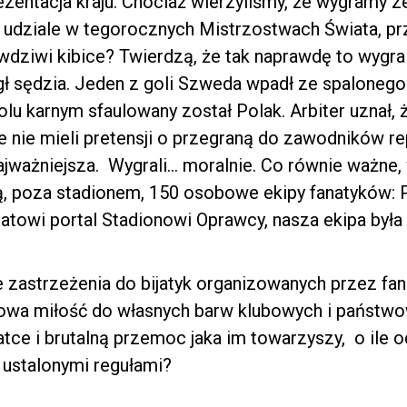
rezentacja kraju. Chociaż wierzyliśmy, że wygramy
 udziale w tegorocznych Mistrzostwach Świata, pr
wdziwi kibice? Twierdzą, że tak naprawdę to wygra
 sędzia. Jeden z goli Szweda wpadł ze spalonego.
lu karnym sfaulowany został Polak. Arbiter uznał, 
e nie mieli pretensji o przegraną do zawodników re
 najważniejsza. Wygrali… moralnie. Co równie ważne
ą, poza stadionem, 150 osobowe ekipy fanatyków: 
matowi portal Stadionowi Oprawcy, nasza ekipa była
astrzeżenia do bijatyk organizowanych przez fana
wa miłość do własnych barw klubowych i państwo
atce i brutalną przemoc jaka im towarzyszy, o ile 
z ustalonymi regułami?