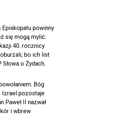
wa Episkopatu powinny
eż się mogą mylić.
azji 40. rocznicy
burzali, bo ich list
e? Słowa o Żydach.
 powołaniem. Bóg
 Izrael pozostaje
an Paweł II nazwał
ekór i wbrew