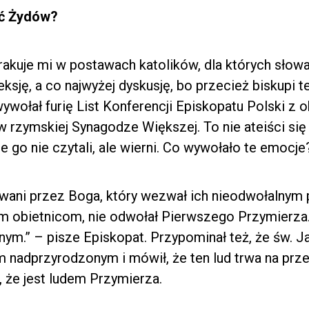
ć Żydów?
brakuje mi w postawach katolików, dla których sło
eksję, a co najwyżej dyskusję, bo przecież biskupi t
ołał furię List Konferencji Episkopatu Polski z ok
w rzymskiej Synagodze Większej. To nie ateiści się o
e go nie czytali, ale wierni. Co wywołało te emocj
owani przez Boga, który wezwał ich nieodwołalnym
 obietnicom, nie odwołał Pierwszego Przymierza.
ym.” – pisze Episkopat. Przypominał też, że św. J
em nadprzyrodzonym i mówił, że ten lud trwa na prz
 że jest ludem Przymierza.