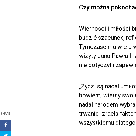
Czy można pokocha
Wierności i miłości 
budzić szacunek, refl
Tymczasem u wielu wyw
wizyty Jana Pawła II 
nie dotyczył i zapewn
„Żydzi są nadal umił
bowiem, wierny swoim
nadal narodem wybran
trwanie Izraela fakt
SHARE
wszystkiemu dlatego,