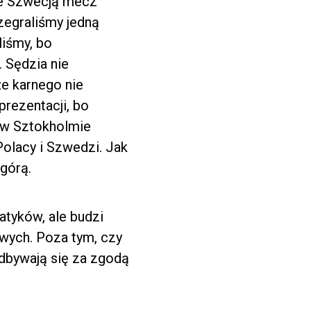
 ze Szwecją mecz
zegraliśmy jedną
liśmy, bo
 Sędzia nie
że karnego nie
prezentacji, bo
, w Sztokholmie
Polacy i Szwedzi. Jak
 górą.
tyków, ale budzi
wych. Poza tym, czy
odbywają się za zgodą