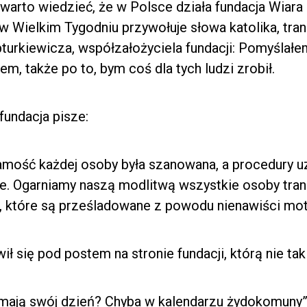
i warto wiedzieć, że w Polsce działa fundacja Wiara
, w Wielkim Tygodniu przywołuje słowa katolika, tr
pturkiewicza, współzałożyciela fundacji: Pomyślał
em, także po to, bym coś dla tych ludzi zrobił.
fundacja pisze:
amość każdej osoby była szanowana, a procedury uz
ste. Ogarniamy naszą modlitwą wszystkie osoby tran
 te, które są prześladowane z powodu nienawiści mo
wił się pod postem na stronie fundacji, którą nie ta
mają swój dzień? Chyba w kalendarzu żydokomuny” –