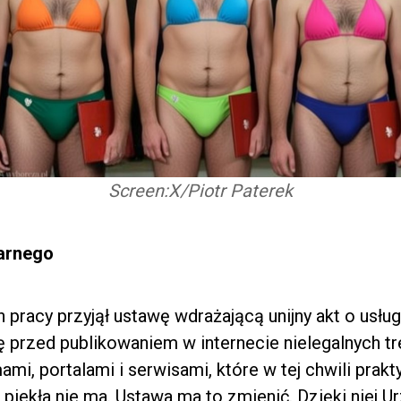
Screen:X/Piotr Paterek
arnego
 pracy przyjął ustawę wdrażającą unijny akt o usł
 przed publikowaniem w internecie nielegalnych tr
ami, portalami i serwisami, które w tej chwili prakt
, piekła nie ma. Ustawa ma to zmienić. Dzięki niej 