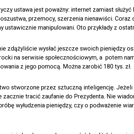
yczy ustawa jest poważny: internet zamiast służyć 
oszustwa, przemocy, szerzenia nienawiści. Coraz 
y ustawicznie manipulowani. Oto przykłady z ostatn
nie zdążyliście wysłać jeszcze swoich pieniędzy 
rocki na serwisie społecznościowym, a potem na
wania z jego pomocą. Można zarobić 180 tys. zł.
wo stworzone przez sztuczną inteligencję. Jeżeli 
ące zacznie tracić zaufanie do Prezydenta. Nie wia
próbę wyłudzenia pieniędzy, czy o podważenie wia