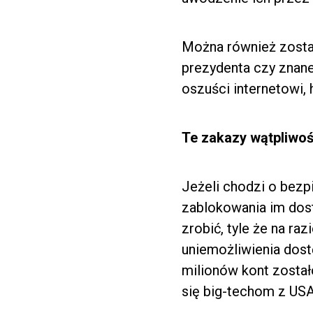
Można również zosta
prezydenta czy znan
oszuści internetowi, 
Te zakazy wątpliwoś
Jeżeli chodzi o bezp
zablokowania im dost
zrobić, tyle że na ra
uniemożliwienia dost
milionów kont zosta
się big-techom z USA.