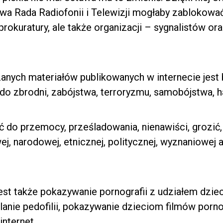
owa Rada Radiofonii i Telewizji mogłaby zablokować
, prokuratury, ale także organizacji – sygnalistów o
zanych materiałów publikowanych w internecie jest
o zbrodni, zabójstwa, terroryzmu, samobójstwa, h
 do przemocy, prześladowania, nienawiści, grozić
ej, narodowej, etnicznej, politycznej, wyznaniowej
st także pokazywanie pornografii z udziałem dzieci
anie pedofilii, pokazywanie dzieciom filmów porno
internet.