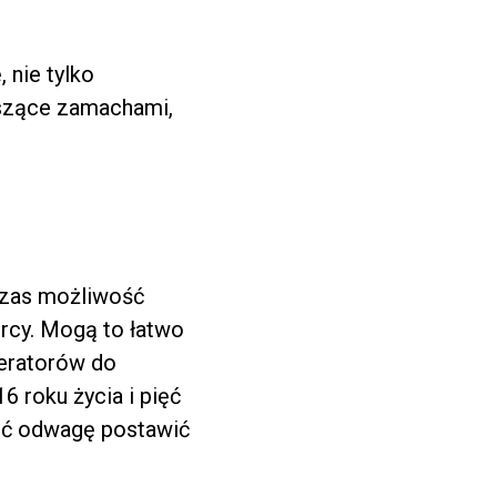
nie tylko
aszące zamachami,
 czas możliwość
orcy. Mogą to łatwo
operatorów do
 roku życia i pięć
ieć odwagę postawić