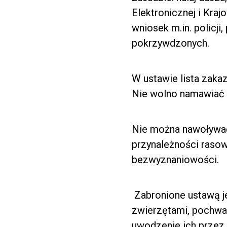
Elektronicznej i Kraj
wniosek m.in. policji
pokrzywdzonych.
W ustawie lista zaka
Nie wolno namawiać d
Nie można nawoływać
przynależności rasow
bezwyznaniowości.
Zabronione ustawą je
zwierzętami, pochwal
uwodzenie ich przez 