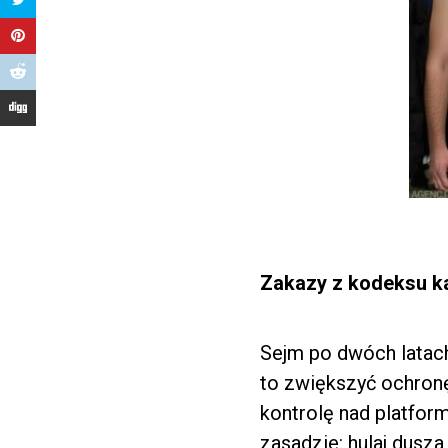
Zakazy z kodeksu k
Sejm po dwóch latach
to zwiększyć ochronę
kontrolę nad platform
zasadzie: hulaj dusza