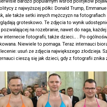
 serwisie bardzo popularnym wśród polityków pojawi
politycy z najwyższej półki: Donald Trump, Emmanue
k, ale także setki innych mężczyzn na fotografiac
glądają groteskowo. Te zdjęcia to wynik udostępnie
a pozwalającej na rozebranie, nawet do naga, każdej
 internecie fotografii, także dzieci… . Po ogólnośw
okowana. Niewiele to pomaga. Teraz internauci bio
lecenie: usuń ze zdjęcia największego złodzieja. S
ternauci cieszą się jak dzieci, gdy z fotografii znik