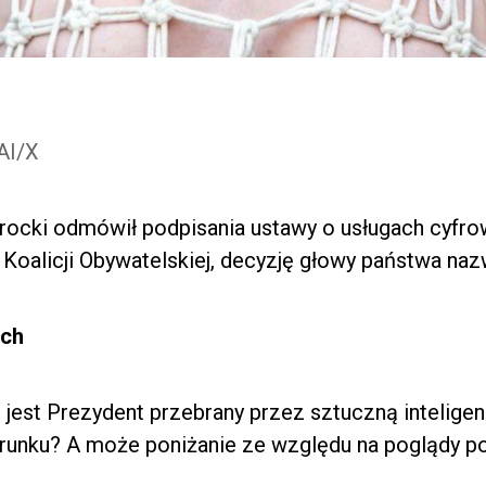
/AI/X
rocki odmówił podpisania ustawy o usługach cyfro
Koalicji Obywatelskiej, decyzję głowy państwa naz
ach
jest Prezydent przebrany przez sztuczną inteligenc
erunku? A może poniżanie ze względu na poglądy p