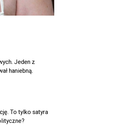
wych. Jeden z
wał haniebną.
ję. To tylko satyra
olityczne?