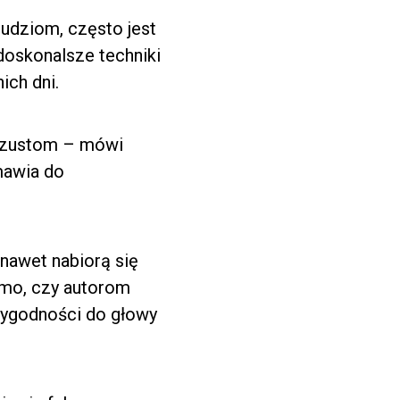
ludziom, często jest
doskonalsze techniki
ich dni.
oszustom – mówi
mawia do
nawet nabiorą się
domo, czy autorom
rygodności do głowy