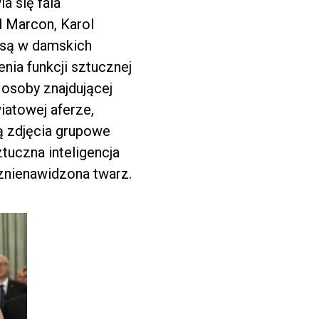
a się fala
l Marcon, Karol
h są w damskich
nia funkcji sztucznej
 osoby znajdującej
iatowej aferze,
rą zdjęcia grupowe
ztuczna inteligencja
a znienawidzona twarz.