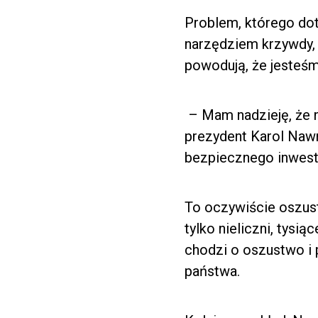
Problem, którego dot
narzędziem krzywdy, 
powodują, że jesteśm
– Mam nadzieję, że 
prezydent Karol Naw
bezpiecznego inwesto
To oczywiście oszust
tylko nieliczni, tysi
chodzi o oszustwo i 
państwa.