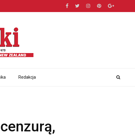
ika
Redakcja
 cenzurą,