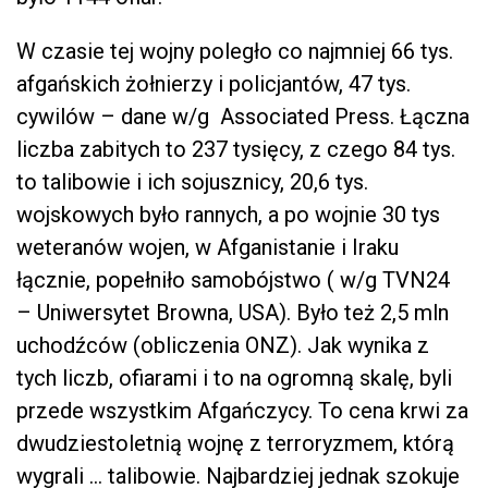
W czasie tej wojny poległo co najmniej 66 tys.
afgańskich żołnierzy i policjantów, 47 tys.
cywilów – dane w/g Associated Press. Łączna
liczba zabitych to 237 tysięcy, z czego 84 tys.
to talibowie i ich sojusznicy, 20,6 tys.
wojskowych było rannych, a po wojnie 30 tys
weteranów wojen, w Afganistanie i Iraku
łącznie, popełniło samobójstwo ( w/g TVN24
– Uniwersytet Browna, USA). Było też 2,5 mln
uchodźców (obliczenia ONZ). Jak wynika z
tych liczb, ofiarami i to na ogromną skalę, byli
przede wszystkim Afgańczycy. To cena krwi za
dwudziestoletnią wojnę z terroryzmem, którą
wygrali … talibowie. Najbardziej jednak szokuje