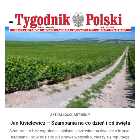
AKTUALNOŚCI
,
ARTYKUŁY
Jan Kisielewicz – Szampania na co dzień i od święta
Szampan to bez wątpienia najsłynniejsze wino na świecie o którym
napisano i powiedziano już prawie wszystko, cieszy się reputacją