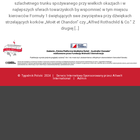
szlachetnego trunku spożywanego przy wielkich okazjach i w
najlepszych sferach towarzyskich by wspomnieć w tym miejscu
kierowców Formuły 1 świętujących swe zwycięstwa przy dźwiękach
strzelających korków „Moët et Chandon” czy „Alfred Rothschild & Co.” Z
drugiej […]
©
Tygodnik Polski
2024 |
Serwis Internetowy Sponsorowany przez Allwelt
International
|
Admin