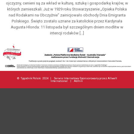
ojczyzny, cenieni są za wkład w kulturę, sztukę i gospodarkę krajów, w
których zamieszkali. Już w 1929 roku Stowarzyszenie „Opieka Polska
nad Rodakami na Obczyźnie” zainicjowało obchody Dnia Emigranta
Polskiego. Święto zostało uznane za katolickie przez Kardynała
Augusta Hlonda: 11 listopada był szczególnym dniem modlitw w
intencji rodaków […]
©
Tygodnik Polski
2024 |
Serwis Internetowy Sponsorowany przez Allwelt
International
|
Admin