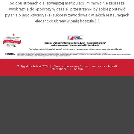
po obu stronach dla łatwiejszej manipulacji, mimowolnie zaprasza
wyobraźnię do «podróży w czasie i przestrzeni», by sobie postawić
pytania o jego «życiorys» i «sukcesy zawodowe»: w jakich restauracjach
elegancko ubrany w białą koszulę […]
©
Tygodnik Polski
2024 |
Serwis Internetowy Sponsorowany przez Allwelt
International
|
Admin