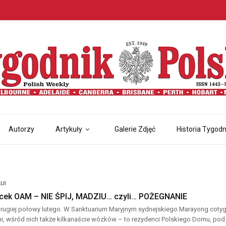
Autorzy
Artykuły
Galerie Zdjęć
Historia Tygodn
LII
cek OAM – NIE ŚPIJ, MADZIU… czyli… POŻEGNANIE
 drugiej połowy lutego. W Sanktuarium Maryjnym sydnejskiego Marayong coty
ni, wśród nich także kilkanaście wózków – to rezydenci Polskiego Domu, pod 