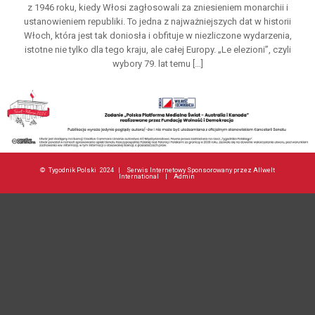
z 1946 roku, kiedy Włosi zagłosowali za zniesieniem monarchii i
ustanowieniem republiki. To jedna z najważniejszych dat w historii
Włoch, która jest tak doniosła i obfituje w niezliczone wydarzenia,
istotne nie tylko dla tego kraju, ale całej Europy. „Le elezioni”, czyli
wybory 79. lat temu […]
©
Tygodnik Polski
2024 |
Serwis Internetowy Sponsorowany przez Allwelt
International
|
Admin