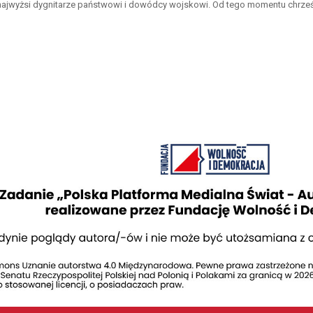
najwyżsi dygnitarze państwowi i dowódcy wojskowi. Od tego momentu chrześc