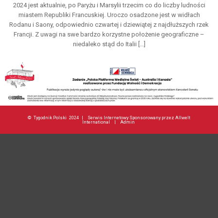
2024 jest aktualnie, po Paryżu i Marsylii trzecim co do liczby ludności
miastem Republiki Francuskiej. Uroczo osadzone jest w widłach
Rodanu i Saony, odpowiednio czwartej i dziewiątej z najdłuższych rzek
Francji. Z uwagi na swe bardzo korzystne położenie geograficzne –
niedaleko stąd do Italii […]
©
Tygodnik Polski
2024 |
Serwis Internetowy Sponsorowany przez Allwelt
International
|
Admin