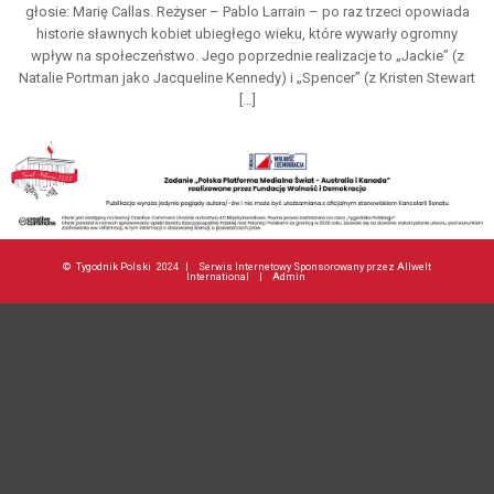
głosie: Marię Callas. Reżyser – Pablo Larrain – po raz trzeci opowiada
historie sławnych kobiet ubiegłego wieku, które wywarły ogromny
wpływ na społeczeństwo. Jego poprzednie realizacje to „Jackie” (z
Natalie Portman jako Jacqueline Kennedy) i „Spencer” (z Kristen Stewart
[…]
©
Tygodnik Polski
2024 |
Serwis Internetowy Sponsorowany przez Allwelt
International
|
Admin