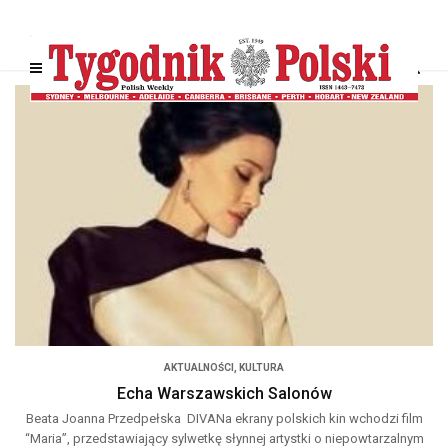
AKTUALNOŚCI
,
KULTURA
Echa Warszawskich Salonów
Beata Joanna Przedpełska DIVANa ekrany polskich kin wchodzi film
“Maria”, przedstawiający sylwetkę słynnej artystki o niepowtarzalnym