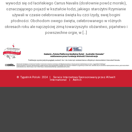
wywodzi się od łacińskiego Carrus Navalis (dosłownie powóz morski),
oznaczającego pojazd w kształcie łodzi, jakiego starożytni Rzymianie
używali w czasie celebrowania święta ku czci Izydy, swej bogini
płodności. Obchodom owego święta, celebrowanego w różnych
okresach roku ale najczęściej zimą towarzyszyło obżarstwo, pijaństwo i
powszechne orgie, w […]
©
Tygodnik Polski
2024 |
Serwis Internetowy Sponsorowany przez Allwelt
International
|
Admin