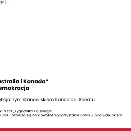
go […]