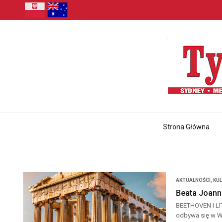
Strona Główna
AKTUALNOŚCI
,
KU
Beata Joann
BEETHOVEN I LI
odbywa się w War