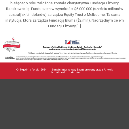
bieżącego roku założona została charytatywna Fundacja Elżbiety
Raczkowskiej. Funduszem w wysokości $6 000 000 (sześciu milionów
australijskich dolarów) zarządza Equity Trust z Melbourne. Ta sama
instytucja, która zarządza Fundacją Bluma ($2 mln). Nadrzędnym celem
Fundacji Elżbiety […]
©
Tygodnik Polski
2024 |
Serwis Internetowy Sponsorowany przez Allwelt
International
|
Admin