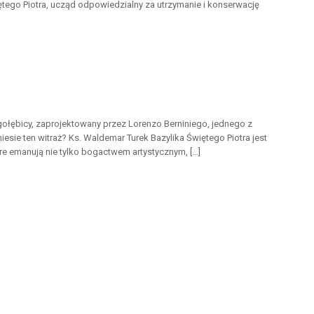
tego Piotra, ucząd odpowiedzialny za utrzymanie i konserwację
gołębicy, zaprojektowany przez Lorenzo Berniniego, jednego z
esie ten witraż? Ks. Waldemar Turek Bazylika Świętego Piotra jest
óre emanują nie tylko bogactwem artystycznym, […]