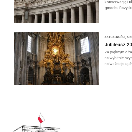
konserwacją i u
gmachu Bazyliki
AKTUALNOŚCI
,
AR
Jubileusz 20
Za pięknym ołta
najwybitniejszy
najważniejszą ś