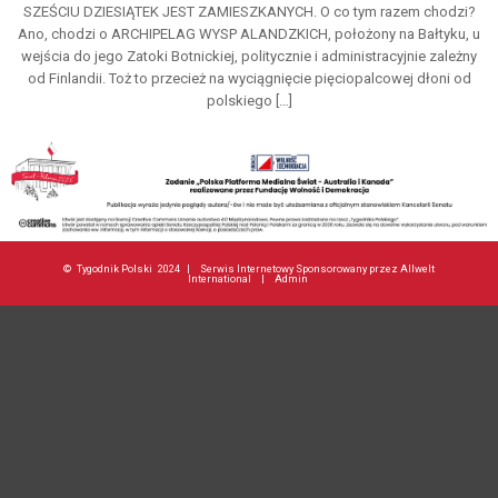
SZEŚCIU DZIESIĄTEK JEST ZAMIESZKANYCH. O co tym razem chodzi?
Ano, chodzi o ARCHIPELAG WYSP ALANDZKICH, położony na Bałtyku, u
wejścia do jego Zatoki Botnickiej, politycznie i administracyjnie zależny
od Finlandii. Toż to przecież na wyciągnięcie pięciopalcowej dłoni od
polskiego […]
©
Tygodnik Polski
2024 |
Serwis Internetowy Sponsorowany przez Allwelt
International
|
Admin