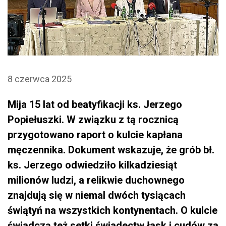
8 czerwca 2025
Mija 15 lat od beatyfikacji ks. Jerzego
Popiełuszki. W związku z tą rocznicą
przygotowano raport o kulcie kapłana
męczennika. Dokument wskazuje, że grób bł.
ks. Jerzego odwiedziło kilkadziesiąt
milionów ludzi, a relikwie duchownego
znajdują się w niemal dwóch tysiącach
świątyń na wszystkich kontynentach. O kulcie
świadczą też setki świadectw łask i cudów za