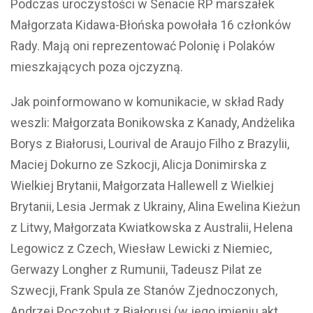
Podczas uroczystości w Senacie RP marszałek
Małgorzata Kidawa-Błońska powołała 16 członków
Rady. Mają oni reprezentować Polonię i Polaków
mieszkających poza ojczyzną.
Jak poinformowano w komunikacie, w skład Rady
weszli: Małgorzata Bonikowska z Kanady, Andżelika
Borys z Białorusi, Lourival de Araujo Filho z Brazylii,
Maciej Dokurno ze Szkocji, Alicja Donimirska z
Wielkiej Brytanii, Małgorzata Hallewell z Wielkiej
Brytanii, Lesia Jermak z Ukrainy, Alina Ewelina Kieżun
z Litwy, Małgorzata Kwiatkowska z Australii, Helena
Legowicz z Czech, Wiesław Lewicki z Niemiec,
Gerwazy Longher z Rumunii, Tadeusz Pilat ze
Szwecji, Frank Spula ze Stanów Zjednoczonych,
Andrzej Poczobut z Białorusi (w jego imieniu akt