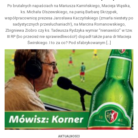
Po brutalnych napaściach na Mariusza Kamińskiego, Macieja Wąsika,
ks. Michała Olszewskiego, na panią Barbarę Skrzypek,
współpracownicę prezesa Jarosława Kaczyńskiego (zmarła niestety po
sadystycznych przesłuchaniach!), na Marcina Romanowskiego,
Zbigniewa Ziobro czy ks. Tadeusza Rydzyka wymiar “nienawiści” w tzw.
III RP (bo przecież nie sprawiedliwości!) dopadł także pana dr Macieja
Świrskiego. I to za co? Pod sfabrykowanym […]
AKTUALNOŚCI