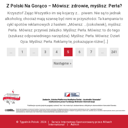
Z Polski Na Gorąco – Mówisz: zdrowie, myślisz: Perła?
Krzysztof Zając Wszystko im się kojarzy z… piwem. Nie są to jednak
alkoholicy, chociaż mają szansę być nimi w przyszłości. Ta kampania to
cykl spotów reklamowych z hasłem: „Mówisz: …(cokolwiek), myślisz:
Perła. Mówisz: przynieś żelazko. Myślisz: Perła. Mówisz: to do tego
(szukasz odpowiedniego narzędzia). Myślisz: Perła. Mówisz: Dzień
Ojca. Myślisz: Perła. Reklamy te, pokazujące różne […]
...
1
…
3
4
5
6
7
…
241
Następne »
©
Tygodnik Polski
2024 |
Serwis Internetowy Sponsorowany przez Allwelt
International
|
Admin