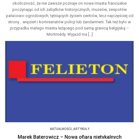
okoliczność, że nie zawsze poznaje on nowe miasta francuskie
poczynając od ich zabytków historycznych, muzeów, zespołów
pałacowo-ogrodowych, tętniących życiem centrów, lecz najczęściej od
strony… więzień i komisariatów policji lub żandarmerii. Tak też było w
przypadku małego miasta leżącego pod samą granicą belgijską –
Montmédy. Wyjazd ma […]
AKTUALNOŚCI
,
ARTYKUŁY
Marek Baterowicz – Nowa ofiara nietykalnych