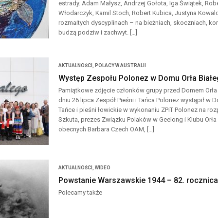
estrady. Adam Małysz, Andrzej Gołota, Iga Świątek, Rob
Włodarczyk, Kamil Stoch, Robert Kubica, Justyna Kowal
rozmaitych dyscyplinach – na bieżniach, skoczniach, ko
budzą podziw i zachwyt. […]
AKTUALNOŚCI
,
POLACY W AUSTRALII
Występ Zespołu Polonez w Domu Orła Biał
Pamiątkowe zdjęcie członków grupy przed Domem Orła B
dniu 26 lipca Zespół Pieśni i Tańca Polonez wystąpił w 
Tańce i pieśni łowickie w wykonaniu ZPiT Polonez na ro
Szkuta, prezes Związku Polaków w Geelong i Klubu Orła 
obecnych Barbara Czech OAM, […]
AKTUALNOŚCI
,
WIDEO
Powstanie Warszawskie 1944 – 82. rocznic
Polecamy także