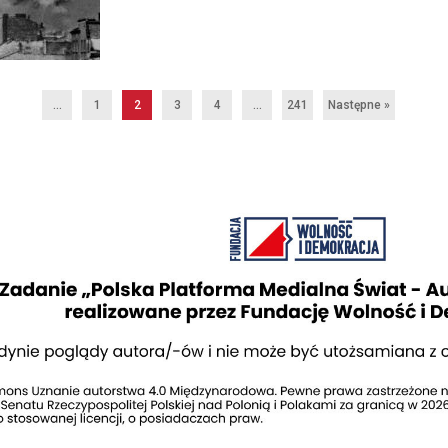
...
1
2
3
4
…
241
Następne »