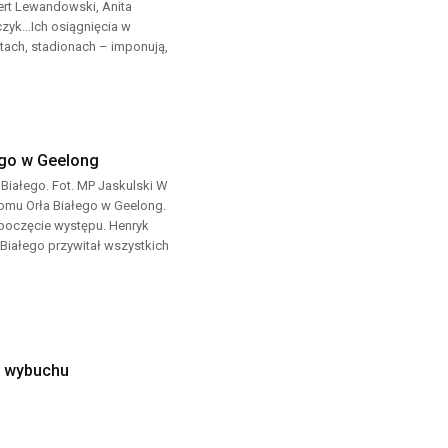
ert Lewandowski, Anita
czyk…Ich osiągnięcia w
rtach, stadionach – imponują,
ego w Geelong
iałego. Fot. MP Jaskulski W
Domu Orła Białego w Geelong.
zpoczęcie występu. Henryk
Białego przywitał wszystkich
a wybuchu