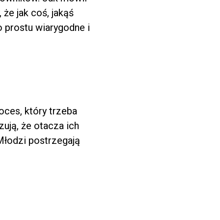
że jak coś, jakąś
o prostu wiarygodne i
roces, który trzeba
zują, że otacza ich
Młodzi postrzegają