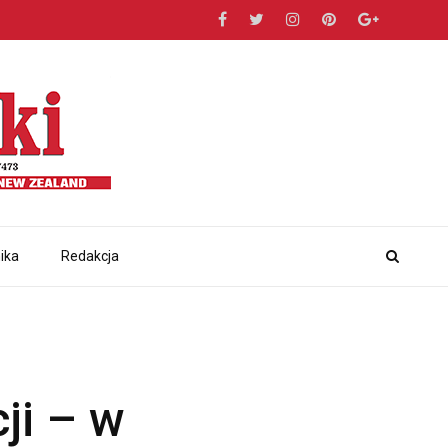
ika
Redakcja
ji – w