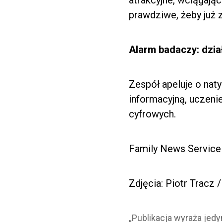
atrakcyjne, wciągając
prawdziwe, żeby już 
Alarm badaczy: dzia
Zespół apeluje o na
informacyjną, uczeni
cyfrowych.
Family News Service
Zdjęcia: Piotr Tracz 
„Publikacja wyraża jed