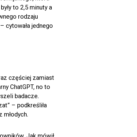
yły to 2,5 minuty a
ewnego rodzaju
 – cytowała jednego
oraz częściej zamiast
arny ChatGPT, no to
szeli badacze.
at” – podkreśliła
ez młodych.
kowników. Jak mówił