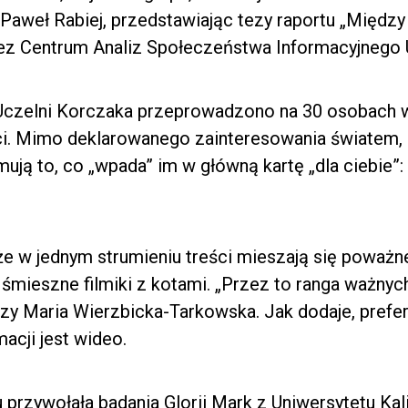
Paweł Rabiej, przedstawiając tezy raportu „Międz
z Centrum Analiz Społeczeństwa Informacyjnego 
Uczelni Korczaka przeprowadzono na 30 osobach w
i. Mimo deklarowanego zainteresowania światem, 
mują to, co „wpada” im w główną kartę „dla ciebie”: 
że w jednym strumieniu treści mieszają się poważ
 i śmieszne filmiki z kotami. „Przez to ranga ważnyc
czy Maria Wierzbicka-Tarkowska. Jak dodaje, pref
acji jest wideo.
przywołała badania Glorii Mark z Uniwersytetu Kali