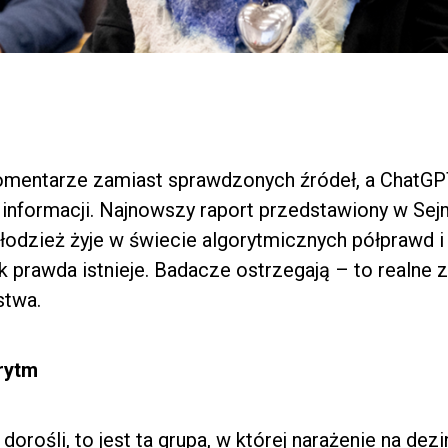
komentarze zamiast sprawdzonych źródeł, a ChatGP
i informacji. Najnowszy raport przedstawiony w Sej
łodzież żyje w świecie algorytmicznych półprawd i
k prawda istnieje. Badacze ostrzegają – to realne 
stwa.
rytm
dorośli, to jest ta grupa, w której narażenie na dez