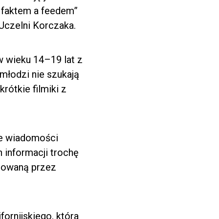
y faktem a feedem”
Uczelni Korczaka.
 wieku 14–19 lat z
młodzi nie szukają
krótkie filmiki z
ne wiadomości
h informacji trochę
erowaną przez
fornijskiego, która