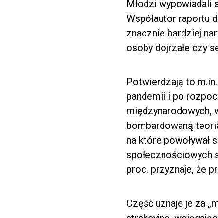
Młodzi wypowiadali s
Współautor raportu d
znacznie bardziej na
osoby dojrzałe czy se
Potwierdzają to m.in
pandemii i po rozpoc
międzynarodowych, w 
bombardowaną teoriam
na które powoływał s
społecznościowych sp
proc. przyznaje, że p
Część uznaje je za „m