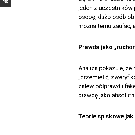
jeden z uczestników p
osobę, dużo osób obse
można temu zaufać, a
Prawda jako „ruchom
Analiza pokazuje, że 
„przemielić, zweryfik
zalew półprawd i fak
prawdę jako absolutn
Teorie spiskowe jak