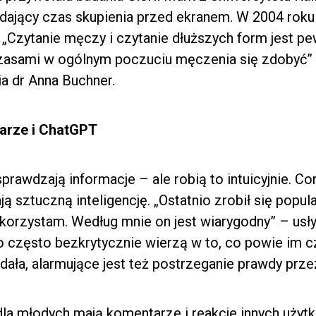
ający czas skupienia przed ekranem. W 2004 roku b
„Czytanie męczy i czytanie dłuższych form jest p
 czasami w ogólnym poczuciu męczenia się zdobyć”
a dr Anna Buchner.
tarze i ChatGPT
sprawdzają informacje – ale robią to intuicyjnie. C
ą sztuczną inteligencję. „Ostatnio zrobił się popul
korzystam. Według mnie on jest wiarygodny” – usły
o często bezkrytycznie wierzą w to, co powie im cz
dała, alarmujące jest też postrzeganie prawdy prz
la młodych mają komentarze i reakcje innych użyt