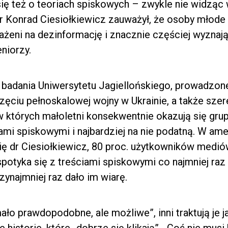
ię też o teoriach spiskowych – zwykle nie widząc 
r Konrad Ciesiołkiewicz zauważył, że osoby młode 
rażeni na dezinformację i znacznie częściej wyznają
niorzy.
. badania Uniwersytetu Jagiellońskiego, prowadzone
zęciu pełnoskalowej wojny w Ukrainie, a także szer
których małoletni konsekwentnie okazują się grup
i spiskowymi i najbardziej na nie podatną. W ame
ię dr Ciesiołkiewicz, 80 proc. użytkowników medi
otyka się z treściami spiskowymi co najmniej raz 
rzynajmniej raz dało im wiarę.
ało prawdopodobne, ale możliwe”, inni traktują je 