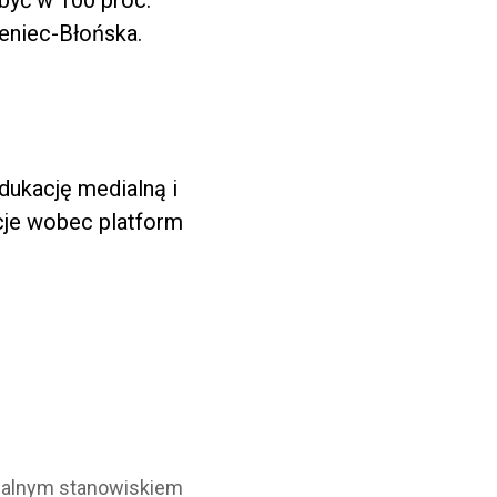
 być w 100 proc.
eniec-Błońska.
ukację medialną i
acje wobec platform
icjalnym stanowiskiem