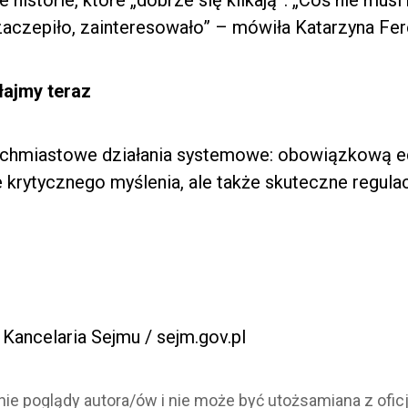
e historie, które „dobrze się klikają”. „Coś nie musi
zaczepiło, zainteresowało” – mówiła Katarzyna Fer
łajmy teraz
tychmiastowe działania systemowe: obowiązkową ed
e krytycznego myślenia, ale także skuteczne regul
/ Kancelaria Sejmu / sejm.gov.pl
ynie poglądy autora/ów i nie może być utożsamiana z of