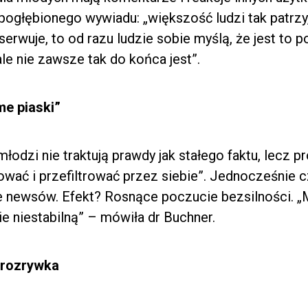
ogłębionego wywiadu: „większość ludzi tak patrzy, 
rwuje, to od razu ludzie sobie myślą, że jest to p
le nie zawsze tak do końca jest”.
e piaski”
młodzi nie traktują prawdy jak stałego faktu, lecz p
ować i przefiltrować przez siebie”. Jednocześnie c
e newsów. Efekt? Rosnące poczucie bezsilności. „
ie niestabilną” – mówiła dr Buchner.
 rozrywka