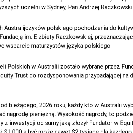
wyższych uczelni w Sydney, Pan Andrzej Raczkowski
h Australijczyków polskiego pochodzenia do kulty
Fundację im. Elżbiety Raczkowskiej, przeznaczaj
we wsparcie maturzystów języka polskiego.
li Polskich w Australii zostało wybrane przez Fun
quity Trust do rozdysponowania przypadającej na 
od bieżącego, 2026 roku, każdy kto w Australii wyb
ać nagrodę pieniężną. Wysokość nagrody, to podzi
 z inwestycji od sumy jaką złożył Fundator w Equi
niż $1 000 a być może nawet $2 tysiące dla każdego