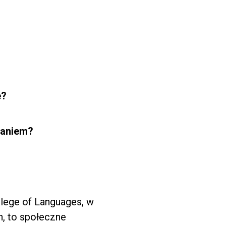
e?
saniem?
llege of Languages, w
h, to społeczne