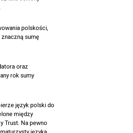
.
wowania polskości,
ąc znaczną sumę
datora oraz
dany rok sumy
ierze język polski do
elone między
ty Trust. Na pewno
 maturzysty języka