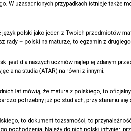
ego. W uzasadnionych przypadkach istnieje także m
język polski jako jeden z Twoich przedmiotów mat
asz rady – polski na maturze, to egzamin z drugiego
olski jest dla naszych uczniów najlepiej zdanym pr
yjęcia na studia (ATAR) na równi z innymi.
nich lat mówią, że matura z polskiego, to oficjal
ardzo potrzebny już po studiach, przy staraniu się 
lskiego, to dokument tożsamości, to przynależnoś
go pochodzenia. Należy do nich polski inżynier, pr