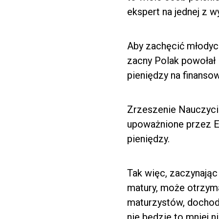
ekspert na jednej z 
Aby zachęcić młodyc
zacny Polak powołał 
pieniędzy na finanso
Zrzeszenie Nauczycie
upoważnione przez E
pieniędzy.
Tak więc, zaczynając 
matury, może otrzym
maturzystów, dochody
nie będzie to mniej 