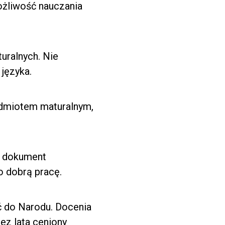
ożliwość nauczania
uralnych. Nie
 języka.
zedmiotem maturalnym,
ny dokument
o dobrą pracę.
ć do Narodu. Docenia
zez lata ceniony