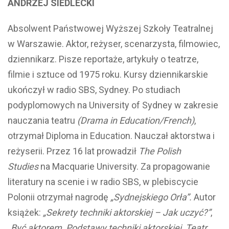
ANDRZEJ SIEDLECKI
Absolwent Państwowej Wyższej Szkoły Teatralnej
w Warszawie. Aktor, reżyser, scenarzysta, filmowiec,
dziennikarz. Pisze reportaże, artykuły o teatrze,
filmie i sztuce od 1975 roku. Kursy dziennikarskie
ukończył w radio SBS, Sydney. Po studiach
podyplomowych na University of Sydney w zakresie
nauczania teatru
(Drama in Education/French)
,
otrzymał Diploma in Education. Nauczał aktorstwa i
reżyserii. Przez 16 lat prowadził
The Polish
Studies
na Macquarie University. Za propagowanie
literatury na scenie i w radio SBS, w plebiscycie
Polonii otrzymał nagrodę
„Sydnejskiego Orła”.
Autor
książek:
„Sekrety techniki aktorskiej – Jak uczyć?”
,
„
Być aktorem, Podstawy techniki aktorskiej, Teatr,