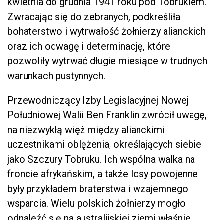
kwietnia do grudnia 1941 roku pod Tobrukiem.
Zwracając się do zebranych, podkreśliła
bohaterstwo i wytrwałość żołnierzy alianckich
oraz ich odwagę i determinację, które
pozwoliły wytrwać długie miesiące w trudnych
warunkach pustynnych.
Przewodniczący Izby Legislacyjnej Nowej
Południowej Walii Ben Franklin zwrócił uwagę,
na niezwykłą więź między alianckimi
uczestnikami oblężenia, określających siebie
jako Szczury Tobruku. Ich wspólna walka na
froncie afrykańskim, a także losy powojenne
były przykładem braterstwa i wzajemnego
wsparcia. Wielu polskich żołnierzy mogło
odnaleźć się na australijskiej ziemi właśnie