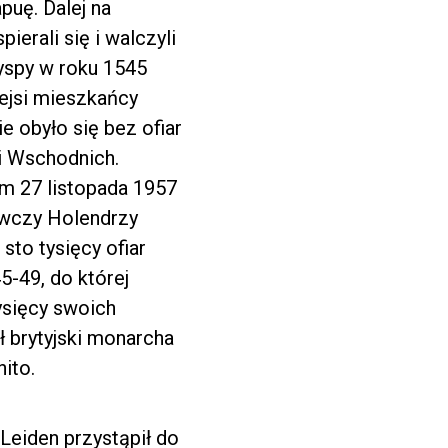
puę. Dalej na
erali się i walczyli
yspy w roku 1545
tejsi mieszkańcy
e obyło się bez ofiar
ii Wschodnich.
m 27 listopada 1957
awczy Holendrzy
sto tysięcy ofiar
5-49, do której
ysięcy swoich
ł brytyjski monarcha
ito.
 Leiden przystąpił do