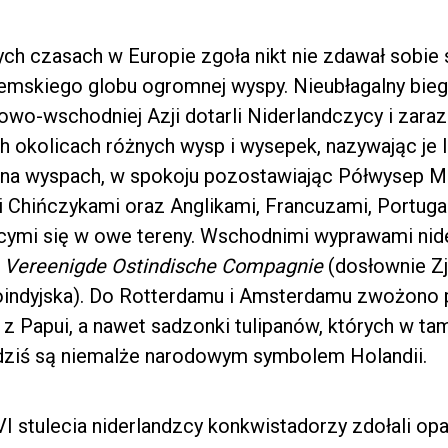
h czasach w Europie zgoła nikt nie zdawał sobie s
emskiego globu ogromnej wyspy. Nieubłagalny bieg h
owo-wschodniej Azji dotarli Niderlandczycy i zara
h okolicach różnych wysp i wysepek, nazywając je
ę na wyspach, w spokoju pozostawiając Półwysep Mal
 Chińczykami oraz Anglikami, Francuzami, Portuga
ącymi się w owe tereny. Wschodnimi wyprawami nid
a
Vereenigde Ostindische Compagnie
(dosłownie Z
indyjska). Do Rotterdamu i Amsterdamu zwożono 
o z Papui, a nawet sadzonki tulipanów, których w t
 dziś są niemalże narodowym symbolem Holandii.
 stulecia niderlandzcy konkwistadorzy zdołali op