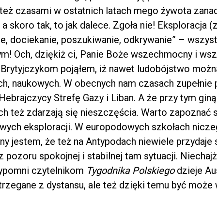
 też czasami w ostatnich latach mego żywota zana
a skoro tak, to jak dalece. Zgoła nie! Eksploracja (
nie, dociekanie, poszukiwanie, odkrywanie” – wszys
! Och, dziękiż ci, Panie Boże wszechmocny i ws
i Brytyjczykom pojąłem, iż nawet ludobójstwo moż
ch, naukowych. W obecnych nam czasach zupełnie 
 Hebrajczycy Strefę Gazy i Liban. A że przy tym giną
ch też zdarzają się nieszczęścia. Warto zapoznać s
ych eksploracji. W europodowych szkołach niczego
y jestem, że też na Antypodach niewiele przydaje si
z pozoru spokojnej i stabilnej tam sytuacji. Niecha
rzypomni czytelnikom
Tygodnika Polskiego
dzieje Aus
strzegane z dystansu, ale też dzięki temu być może