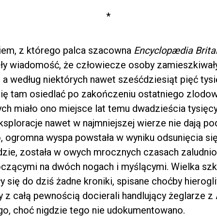
*
iem, z którego palca szacowna
Encyclopædia Brita
ały wiadomość, że człowiecze osoby zamieszkiwały 
t, a według niektórych nawet sześćdziesiąt pięć tysi
się tam osiedlać po zakończeniu ostatniego zlodo
ch miało ono miejsce lat temu dwadzieścia tysięcy
loracje nawet w najmniejszej wierze nie dają pod
o, ogromna wyspa powstała w wyniku odsunięcia si
ydzie, została w owych mrocznych czasach zaludni
roczącymi na dwóch nogach i myślącymi. Wielka sz
się do dziś żadne kroniki, spisane choćby hierogli
 z całą pewnością docierali handlujący żeglarze z A
go, choć nigdzie tego nie udokumentowano.