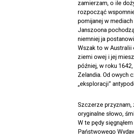
zamierzam, o ile doż
rozpocząć wspomnie
pomijanej w mediach 4
Janszoona pochodzą
niemniej ja postanow
Wszak to w Australii 
ziemi owej i jej mie
później, w roku 1642
Zelandia. Od owych 
„eksploracji” antypo
Szczerze przyznam, 
oryginalne słowo, śmi
W te pędy sięgnąłe
Państwowego Wydawn