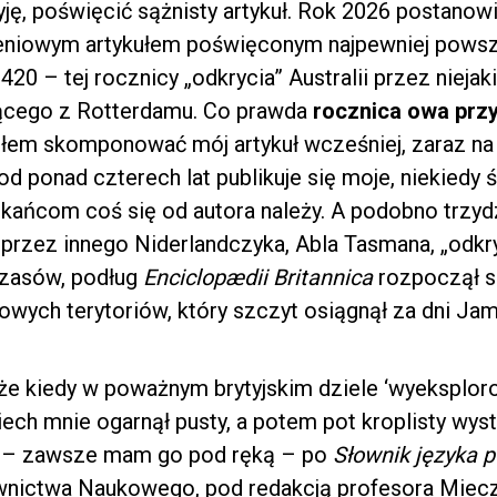
yję, poświęcić sążnisty artykuł. Rok 2026 postano
niowym artykułem poświęconym najpewniej powsze
20 – tej rocznicy „odkrycia” Australii przez nieja
cego z Rotterdamu. Co prawda
rocznica owa przy
iłem skomponować mój artykuł wcześniej, zaraz na
od ponad czterech lat publikuje się moje, niekiedy 
szkańcom coś się od autora należy. A podobno trzyd
, przez innego Niderlandczyka, Abla Tasmana, „odk
czasów, podług
Enciclopædii Britannica
rozpoczął s
dowych terytoriów, który szczyt osiągnął za dni Ja
że kiedy w poważnym brytyjskim dziele ‘wyeksplo
ech mnie ogarnął pusty, a potem pot kroplisty wyst
m – zawsze mam go pod ręką – po
Słownik języka p
ictwa Naukowego, pod redakcją profesora Miec