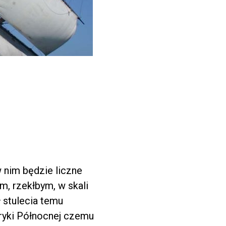
 nim będzie liczne
m, rzekłbym, w skali
ł stulecia temu
ryki Północnej czemu