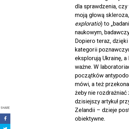
dla sprawdzenia, czy
moją głową skleroza, 
exploratio
) to „bada
naukowym, badawczym
Dopiero teraz, dzięk
kategorii poznawczy
eksplorują Ukrainę, a
ważne. W laboratoria
początków antypodow
mówi, a też przekonan
żeby nie rozdrażniać 
dzisiejszy artykuł p
SHARE
Zelandii – dzieje po
obiektywne.