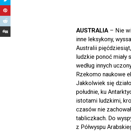
AUSTRALIA
– Nie w
inne leksykony, wyss
Australii pięćdziesią
ludzkie ponoć miały 
według innych uczony
Rzekomo naukowe eksp
Jakkolwiek się dział
południe, ku Antarkt
istotami ludzkimi, k
czasów nie zachowały 
tabliczkach. Do wyspy
z Półwyspu Arabskie