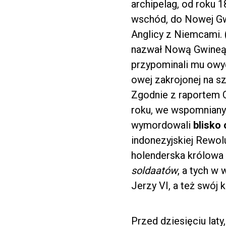
archipelag, od roku 
wschód, do Nowej Gwin
Anglicy z Niemcami. 
nazwał Nową Gwineą h
przypominali mu owyc
owej zakrojonej na sz
Zgodnie z raportem 
roku, we wspomniany
wymordowali
blisko 
indonezyjskiej Rewol
holenderska królowa
soldaatów
, a tych w
Jerzy VI, a też swój
Przed dziesięciu laty