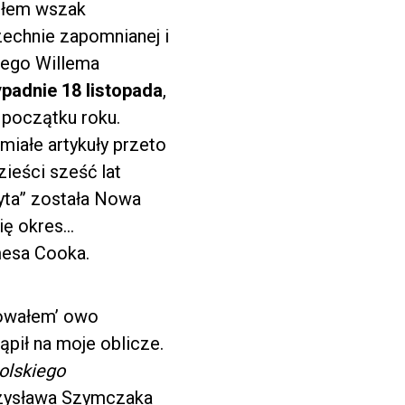
wiłem wszak
chnie zapomnianej i
kiego Willema
padnie 18 listopada
,
 początku roku.
śmiałe artykuły przeto
zieści sześć lat
ryta” została Nowa
ię okres…
mesa Cooka.
rowałem’ owo
ąpił na moje oblicze.
olskiego
zysława Szymczaka