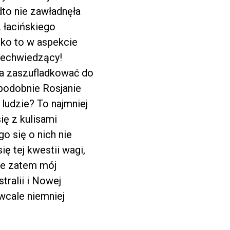
dto nie zawładnęła
z łacińskiego
tko to w aspekcie
zechwiedzący!
na zaszufladkować do
podobnie Rosjanie
 ludzie? To najmniej
ię z kulisami
 się o nich nie
ę tej kwestii wagi,
jże zatem mój
tralii i Nowej
 wcale niemniej