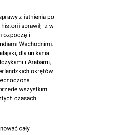
prawy z istnienia po
istorii sprawił, iż w
z rozpoczęli
 Indiami Wschodnimi.
ajski, dla unikania
lczykami i Arabami,
erlandzkich okrętów
jednoczona
przede wszystkim
amtych czasach
anować cały