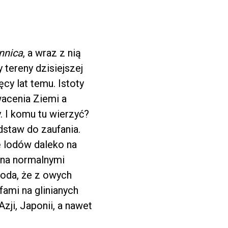
nnica
, a wraz z nią
tereny dzisiejszej
ęcy lat temu. Istoty
wacenia Ziemi a
. I komu tu wierzyć?
staw do zaufania.
ę lodów daleko na
ona normalnymi
koda, że z owych
fami na glinianych
zji, Japonii, a nawet