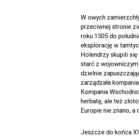
W owych zamierzchłyc
przeciwnej stronie zi
roku 1505 do południ
eksplorację w tamtyc
Holendrzy skupili si
starć z wojowniczymi
dzielnie zapuszczaj
zarządzała kompani
Kompania Wschodnio
herbatę, ale też złot
Europie nie znano, a
Jeszcze do końca XVI