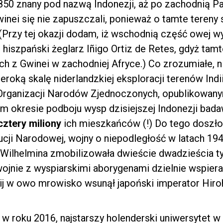
1850 znany pod nazwą Indonezji, aż po zachodnią Pa
ei się nie zapuszczali, ponieważ o tamte tereny spi
(Przy tej okazji dodam, iż wschodnią część owej w
iszpański żeglarz Iñigo Ortiz de Retes, gdyż tam
h z Gwinei w zachodniej Afryce.) Co zrozumiałe, ni
eroką skalę niderlandzkiej eksploracji terenów Ind
Organizacji Narodów Zjednoczonych, opublikowany
m okresie podboju wysp dzisiejszej Indonezji bad
cztery miliony
ich mieszkańców (!) Do tego doszło 
ucji Narodowej, wojny o niepodległość w latach 194
 Wilhelmina zmobilizowała dwieście dwadzieścia t
 wojnie z wyspiarskimi aborygenami dzielnie wspiera
 kij w owo mrowisko wsunął japoński imperator Hiroh
, w roku 2016, najstarszy holenderski uniwersytet w