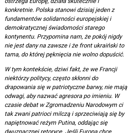
ostrzega Europę, działa skutecznie i
konkretnie. Polska stanowi dzisiaj jeden z
fundamentów solidarności europejskiej i
demokratycznej świadomości starego
kontynentu. Przypomina nam, że pokój nigdy
nie jest dany na zawsze i że front ukraiński to
tama, do której pęknięcia nie wolno dopuścić.
W tym kontekście, dziwi fakt, że we Francji
niektórzy politycy, często skłonni do
drapowania się w patriotyczne barwy, nie mają
odwagi, aby nazwać agresora po imieniu. W
czasie debat w Zgromadzeniu Narodowym ci
tak zwani patrioci milczą i sprzeciwiają się by
napiętnować reżym Putina, oddając się
dwuznacznej retoryce. Jeśli Europa chce