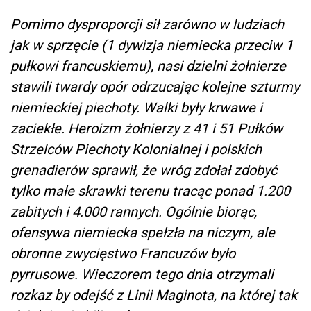
Pomimo dysproporcji sił zarówno w ludziach
jak w sprzęcie (1 dywizja niemiecka przeciw 1
pułkowi francuskiemu), nasi dzielni żołnierze
stawili twardy opór odrzucając kolejne szturmy
niemieckiej piechoty. Walki były krwawe i
zaciekłe. Heroizm żołnierzy z 41 i 51 Pułków
Strzelców Piechoty Kolonialnej i polskich
grenadierów sprawił, że wróg zdołał zdobyć
tylko małe skrawki terenu tracąc ponad 1.200
zabitych i 4.000 rannych. Ogólnie biorąc,
ofensywa niemiecka spełzła na niczym, ale
obronne zwycięstwo Francuzów było
pyrrusowe. Wieczorem tego dnia otrzymali
rozkaz by odejść z Linii Maginota, na której tak