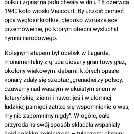
pułku i zginął na polu chwały w dniu 18 czerwca
1940 koło wioski Vaucourt. By uczcić pamięć
ojca wygłosił krótkie, głęboko wzruszające
przemówienie, po którym obecni wysłuchali
hymnu narodowego.
Kolejnym etapem był obelisk w Lagarde,
monumentalny z gruba ciosany granitowy głaz,
okolony wiekowymi dębami, których opasłe
konary zdały się szeptać „grenadierzy polscy,
czuwamy nad waszym wiekuistym snem w
lotaryńskiej ziemi i nawet jeśli w ułomnej
ludzkiej pamięci zatrze się wspomnienie o was,
my nie zapomnimy nigdy”. W ogóle, cała
przyroda na swój sposób składała wspaniały
hołd polskim żołnierzom – tułaczom: chmury