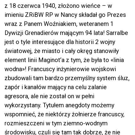
z 18 czerwca 1940, złożono wieńce – w
imieniu ZRiBW RP w Nancy składał go Prezes
wraz z Panem Woźniakiem, weteranem 1
Dywizji Grenadierów mającym 94 lata! Sarralbe
jest o tyle interesujące dla historii 2 wojny
światowej, że miasto i cały okręg stanowiły
element linii Maginot’a z tym, że była to «linia
wodna»! Francuscy inżynierowie wojskowi
zbudowali tam bardzo przemyślny system śluz,
zapór i kanałów mający na celu zalanie
agresora, ale nie został on w pełni
wykorzystany. Tytułem anegdoty możemy
wspomnieć, że niektórzy żołnierze francuscy,
rozmieszczeni w tym ziemno-wodnym
środowisku, czuli się tam tak dobrze, że nie