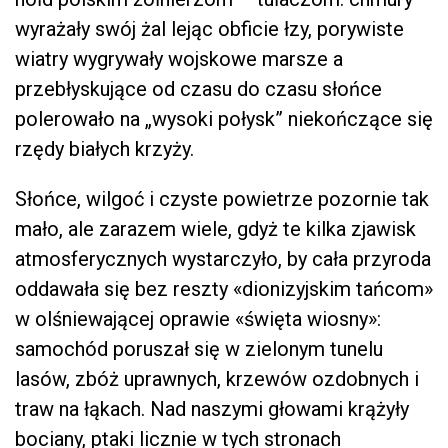
wyrażały swój żal lejąc obficie łzy, porywiste
wiatry wygrywały wojskowe marsze a
przebłyskujące od czasu do czasu słońce
polerowało na „wysoki połysk” niekończące się
rzędy białych krzyży.
Słońce, wilgoć i czyste powietrze pozornie tak
mało, ale zarazem wiele, gdyż te kilka zjawisk
atmosferycznych wystarczyło, by cała przyroda
oddawała się bez reszty «dionizyjskim tańcom»
w olśniewającej oprawie «święta wiosny»:
samochód poruszał się w zielonym tunelu
lasów, zbóż uprawnych, krzewów ozdobnych i
traw na łąkach. Nad naszymi głowami krążyły
bociany, ptaki licznie w tych stronach