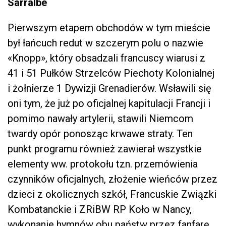
Sarralbe
Pierwszym etapem obchodów w tym mieście
był łańcuch redut w szczerym polu o nazwie
«Knopp», który obsadzali francuscy wiarusi z
41 i 51 Pułków Strzelców Piechoty Kolonialnej
i żołnierze 1 Dywizji Grenadierów. Wsławili się
oni tym, że już po oficjalnej kapitulacji Francji i
pomimo nawały artylerii, stawili Niemcom
twardy opór ponosząc krwawe straty. Ten
punkt programu również zawierał wszystkie
elementy ww. protokołu tzn. przemówienia
czynników oficjalnych, złożenie wieńców przez
dzieci z okolicznych szkół, Francuskie Związki
Kombatanckie i ZRiBW RP Koło w Nancy,
wykonanie hymnów obu państw przez fanfarę